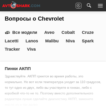
Главная
Все вопросы
Chevrolet
Вопросы о Chevrolet
Все модели
Aveo
Cobalt
Cruze
Lacetti
Lanos
Malibu
Niva
Spark
Tracker
Viva
Пинки АКПП
Здравствуйте. АКПП греется во время работы, это
нормально. Но вот если температура уходит за 110 градусов,
то тут одно из двух, либо вы участвуете в гонках, либо с
коробкой что-то не то. Поэтому вместо дополнительного
радиатора лучше сделайте диагностику АКПП, замените
масло ну и так далее.