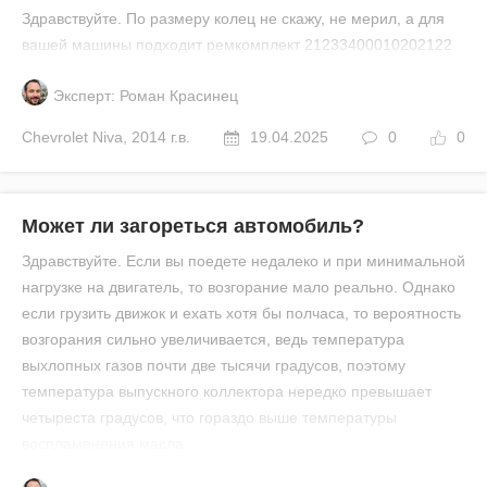
Здравствуйте. По размеру колец не скажу, не мерил, а для
вашей машины подходит ремкомплект 21233400010202122
Эксперт: Роман Красинец
Chevrolet
Niva
,
2014 г.в.
19.04.2025
0
0
Может ли загореться автомобиль?
Здравствуйте. Если вы поедете недалеко и при минимальной
нагрузке на двигатель, то возгорание мало реально. Однако
если грузить движок и ехать хотя бы полчаса, то вероятность
возгорания сильно увеличивается, ведь температура
выхлопных газов почти две тысячи градусов, поэтому
температура выпускного коллектора нередко превышает
четыреста градусов, что гораздо выше температуры
воспламенения масла.