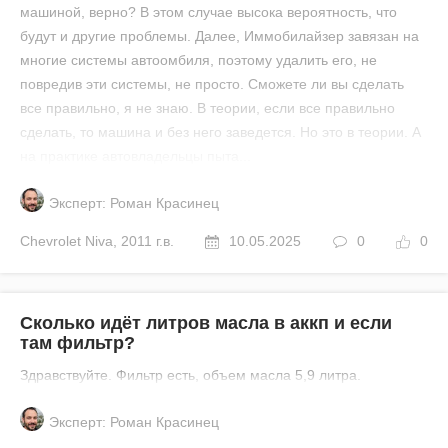
машиной, верно? В этом случае высока вероятность, что
будут и другие проблемы. Далее, Иммобилайзер завязан на
многие системы автоомбиля, поэтому удалить его, не
повредив эти системы, не просто. Сможете ли вы сделать
все правильно, я не знаю. В теории, если все правильно
сделать, то машина и без него заведется. Но это в теории. А
на практике автовладельцы пыта...
Эксперт: Роман Красинец
Chevrolet
Niva
,
2011 г.в.
10.05.2025
0
0
Сколько идёт литров масла в аккп и если
там фильтр?
Здравствуйте. Фильтр есть, объем масла 5,9 литра.
Эксперт: Роман Красинец