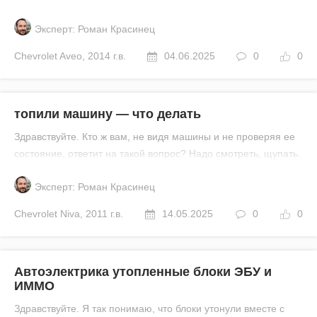
Эксперт: Роман Красинец
Chevrolet
Aveo
,
2014 г.в.
04.06.2025
0
0
топили машину — что делать
Здравствуйте. Кто ж вам, не видя машины и не проверяя ее
состояние, ответит на такой вопрос? Надо смотреть, щупать.
Эксперт: Роман Красинец
Chevrolet
Niva
,
2011 г.в.
14.05.2025
0
0
Автоэлектрика утопленные блоки ЭБУ и
ИММО
Здравствуйте. Я так понимаю, что блоки утонули вместе с