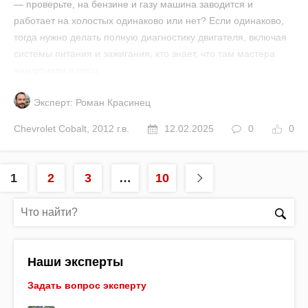
— проверьте, на бензине и газу машина заводится и
работает на холостых одинаково или нет? Если одинаково,
тогда нужно делать полную диагностику двигателя, включая
системы питания и зажигания, кто знает, что там мастера
накурочили в проц...
Эксперт: Роман Красинец
Chevrolet
Cobalt
,
2012 г.в.
12.02.2025
0
0
1
2
3
…
10
Наши эксперты
Задать вопрос эксперту