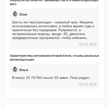
Аккумулятор АКОМ 60: преимущества и отзывы владельцев
авто
Олег
Шесть лет эксплуатации – немалый срок. Машина
использовалась интенсивно, в любое время года и
практически без перерывов. Разумеется, в
экстремальные морозы, вроде -30, двигатель
предварительно прогревался, чтобы избежать
проблем. И тем не менее, за весь период
03.02.2026
использования не было ни единой поломки,
связанной с аккумулятором. Прекрасный
аккумулятор! Недавно установил новый АКОМ +
Характеристика автоаккумуляторов Enrun, отзывы реальных
EFB 75. Судя по характеристикам, он даже
автовладельцев
превосходит предыдущую модель.
Илья
В минус 25 75/760 пассат б3 завел. Пока радует.
03.02.2026