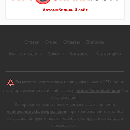
Автомобильный сайт
Статьи
О нас
Отзывы
Вопросы
Мастер-классы
Законы
Контакты
Карта сайта
Вы можете использовать наши уникальные ФОТО (но не
текст) при указании активной ссылки -
https://avtoshark.com
без
согласования!
Копирование текста просим согласовывать по почте
vladlevandovskyy@gmail.com
, при копировании текста без
согласования будем писать жалобы хостеру, регистратору и
поисковикам.