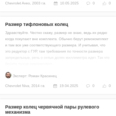
Chevrolet
Aveo
,
2003 г.в.
10.05.2025
0
0
Размер тифлоновых колец
Здравствуйте. Честно скажу, размер не знаю, ведь их редко
когда покупают вне комплекта. Обычно берут ремокомплект
и там все уже соответствующего размера. И учитывая, что
это редуктор с ГУР, там требования по точности размера
запредельные, речь о сотых долях миллиметра идет. Так что
берите лучше ремкомплект.
Эксперт: Роман Красинец
Chevrolet
Niva
,
2014 г.в.
19.04.2025
0
0
Размер колец червячной пары рулевого
механизма