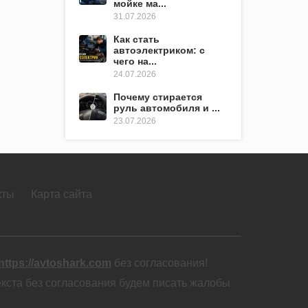
мойке ма...
31.07.2026
Как стать
автоэлектриком: с
чего на...
24.07.2026
Почему стирается
руль автомобиля и ...
23.07.2026
кты
Карта сайта
https://avtoshark.com
без согласования!
екста без согласования будем писать жалобы