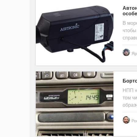
Автон
особе
В мор
чтобы
справ
Яр
Борто
НПП «
том ч
образ
Ро