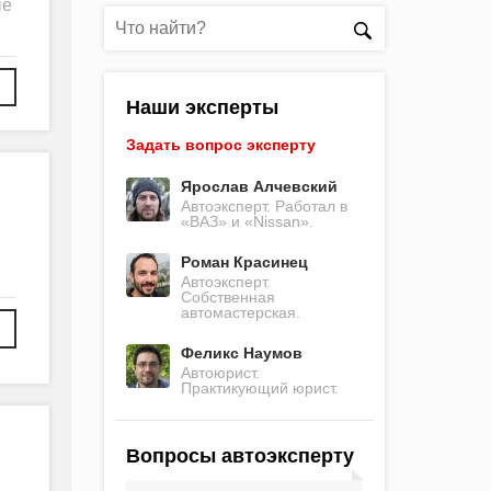
ые
Наши эксперты
Задать вопрос эксперту
Ярослав Алчевский
Автоэксперт. Работал в
«ВАЗ» и «Nissan».
Роман Красинец
Автоэксперт.
Собственная
автомастерская.
Феликс Наумов
Автоюрист.
Практикующий юрист.
Вопросы автоэксперту