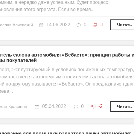
емким, а нередко даже успешным, будет процесс
новления этого агрегата. Если во время...
14.06.2022
0
-1
ослав Алчевский
Читать
тель салона автомобиля «Вебасто»: принцип работы 
вы покупателей
порт, эксплуатируемый в условиях пониженных температур,
 комплектуется автономным отопителем салона автомобиля
ый по-другому называется «Вебасто». Он предназначен для
ева...
05.04.2022
0
-2
ман Красинец
Читать
дование для промывки радиатора печки автомобиля: