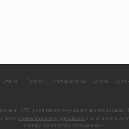
Отзывы
Вопросы
Мастер-классы
Законы
Конта
льные ФОТО (но не текст) при указании активной ссылки -
по почте
vladlevandovskyy@gmail.com
, при копировании т
хостеру, регистратору и поисковикам.