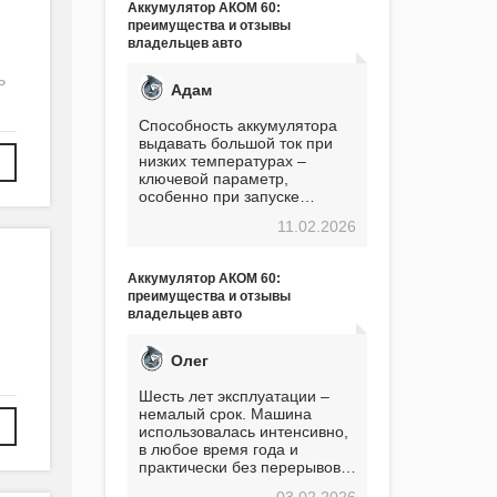
Аккумулятор АКОМ 60:
преимущества и отзывы
владельцев авто
ь
Адам
Способность аккумулятора
выдавать большой ток при
низких температурах –
ключевой параметр,
особенно при запуске
двигателя в мороз. Мой опыт
11.02.2026
показывает, что данный
аккумулятор полностью
оправдывает свою
Аккумулятор АКОМ 60:
стоимость. Долго сомневался
преимущества и отзывы
перед приобретением, но в
владельцев авто
итоге ни разу не пожалел.
Считаю, что это отличное
вложение, избавляющее от
Олег
головной боли, связанной с
АКБ. Подтверждаю
Шесть лет эксплуатации –
немалый срок. Машина
использовалась интенсивно,
в любое время года и
практически без перерывов.
Разумеется, в
03.02.2026