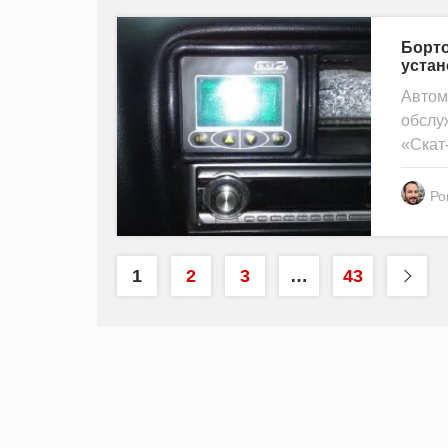
Борто
устан
Автом
обслу
«Скат-
Ро
1
2
3
…
43