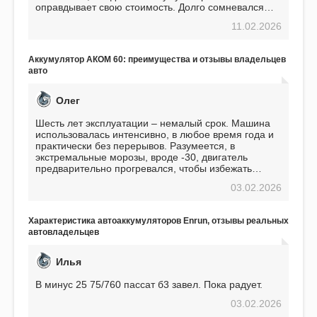
оправдывает свою стоимость. Долго сомневался
перед приобретением, но в итоге ни разу не
11.02.2026
пожалел. Считаю, что это отличное вложение,
избавляющее от головной боли, связанной с АКБ.
Подтверждаю
Аккумулятор АКОМ 60: преимущества и отзывы владельцев
авто
Олег
Шесть лет эксплуатации – немалый срок. Машина
использовалась интенсивно, в любое время года и
практически без перерывов. Разумеется, в
экстремальные морозы, вроде -30, двигатель
предварительно прогревался, чтобы избежать
проблем. И тем не менее, за весь период
03.02.2026
использования не было ни единой поломки,
связанной с аккумулятором. Прекрасный
аккумулятор! Недавно установил новый АКОМ +
Характеристика автоаккумуляторов Enrun, отзывы реальных
EFB 75. Судя по характеристикам, он даже
автовладельцев
превосходит предыдущую модель.
Илья
В минус 25 75/760 пассат б3 завел. Пока радует.
03.02.2026