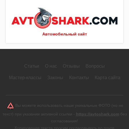
Автомобильный сайт
Статьи
О нас
Отзывы
Вопросы
Мастер-классы
Законы
Контакты
Карта сайта
Вы можете использовать наши уникальные ФОТО (но не
текст) при указании активной ссылки -
https://avtoshark.com
без
согласования!
Копирование текста просим согласовывать по почте