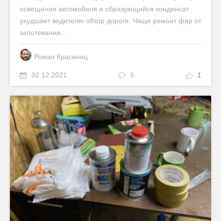
освещения автомобиля и образующийся конденсат
ухудшает водителю обзор дороги. Чаще ремонт фар от
запотевания...
Роман Красинец
02.12.2021
5
1