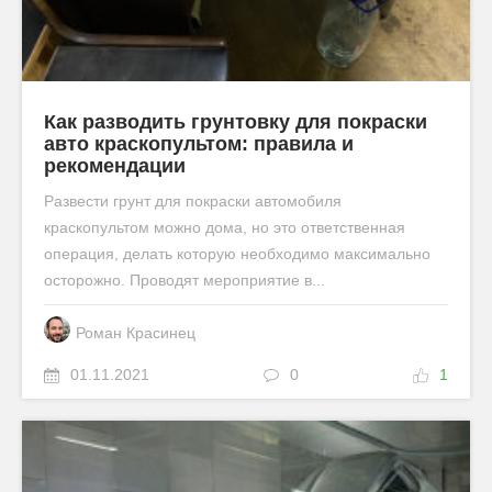
Как разводить грунтовку для покраски
авто краскопультом: правила и
рекомендации
Развести грунт для покраски автомобиля
краскопультом можно дома, но это ответственная
операция, делать которую необходимо максимально
осторожно. Проводят мероприятие в...
Роман Красинец
01.11.2021
0
1