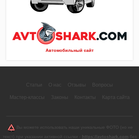
Автомобильный сайт
Статьи
О нас
Отзывы
Вопросы
Мастер-классы
Законы
Контакты
Карта сайта
Вы можете использовать наши уникальные ФОТО (но не
текст) при указании активной ссылки -
https://avtoshark.com
без