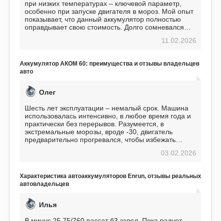
при низких температурах – ключевой параметр,
особенно при запуске двигателя в мороз. Мой опыт
показывает, что данный аккумулятор полностью
оправдывает свою стоимость. Долго сомневался
перед приобретением, но в итоге ни разу не
11.02.2026
пожалел. Считаю, что это отличное вложение,
избавляющее от головной боли, связанной с АКБ.
Подтверждаю
Аккумулятор АКОМ 60: преимущества и отзывы владельцев
авто
Олег
Шесть лет эксплуатации – немалый срок. Машина
использовалась интенсивно, в любое время года и
практически без перерывов. Разумеется, в
экстремальные морозы, вроде -30, двигатель
предварительно прогревался, чтобы избежать
проблем. И тем не менее, за весь период
03.02.2026
использования не было ни единой поломки,
связанной с аккумулятором. Прекрасный
аккумулятор! Недавно установил новый АКОМ +
Характеристика автоаккумуляторов Enrun, отзывы реальных
EFB 75. Судя по характеристикам, он даже
автовладельцев
превосходит предыдущую модель.
Илья
В минус 25 75/760 пассат б3 завел. Пока радует.