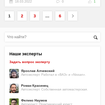
18.03.2022
0
1
1
2
3
…
6
Наши эксперты
Задать вопрос эксперту
Ярослав Алчевский
Автоэксперт. Работал в «ВАЗ» и «Nissan».
Роман Красинец
Автоэксперт. Собственная автомастерская.
Феликс Наумов
Автоюрист. Практикующий юрист.