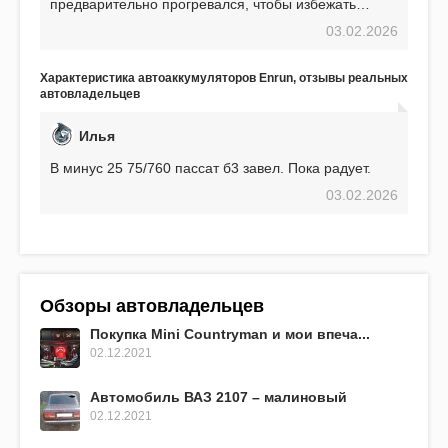
предварительно прогревался, чтобы избежать
проблем. И тем не менее, за весь период
03.02.2026
использования не было ни единой поломки,
связанной с аккумулятором. Прекрасный
аккумулятор! Недавно установил новый АКОМ +
Характеристика автоаккумуляторов Enrun, отзывы реальных
EFB 75. Судя по характеристикам, он даже
автовладельцев
превосходит предыдущую модель.
Илья
В минус 25 75/760 пассат б3 завел. Пока радует.
03.02.2026
Обзоры автовладельцев
Покупка Mini Countryman и мои впеча...
02.12.2021
Автомобиль ВАЗ 2107 – малиновый
02.12.2021