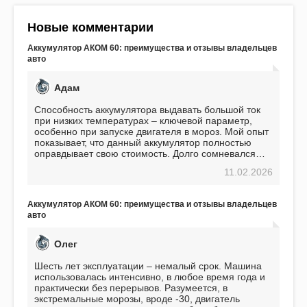
Новые комментарии
Аккумулятор АКОМ 60: преимущества и отзывы владельцев
авто
Адам
Способность аккумулятора выдавать большой ток
при низких температурах – ключевой параметр,
особенно при запуске двигателя в мороз. Мой опыт
показывает, что данный аккумулятор полностью
оправдывает свою стоимость. Долго сомневался
перед приобретением, но в итоге ни разу не
11.02.2026
пожалел. Считаю, что это отличное вложение,
избавляющее от головной боли, связанной с АКБ.
Подтверждаю
Аккумулятор АКОМ 60: преимущества и отзывы владельцев
авто
Олег
Шесть лет эксплуатации – немалый срок. Машина
использовалась интенсивно, в любое время года и
практически без перерывов. Разумеется, в
экстремальные морозы, вроде -30, двигатель