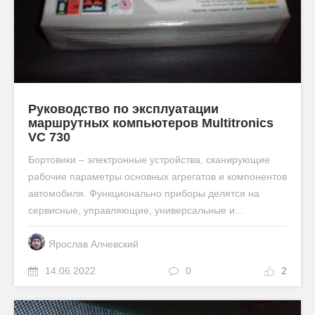
Руководство по эксплуатации
маршрутных компьютеров Мultitronics
VC 730
Бортовики – электронные устройства, сканирующие
рабочие параметры основных агрегатов и компонентов
автомобиля. Функционально приборы делятся на
сервисные, управляющие, универсальные и...
Ярослав Алчевский
14.06.2022
0
2