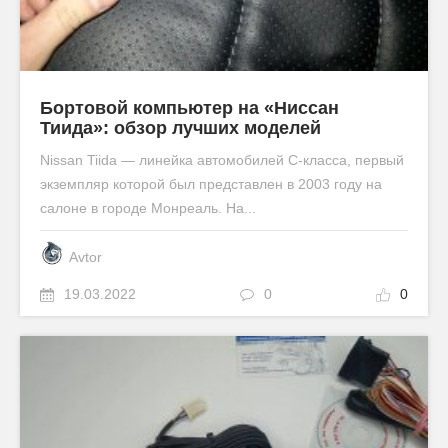
Бортовой компьютер на «Ниссан
Тиида»: обзор лучших моделей
Nissan Tiida — линейка автомобилей C-класса, первый
экземпляр которой был представлен в 2003 году на
салоне в городе Монреаль. На...
Avtor
19.03.2022
0
0