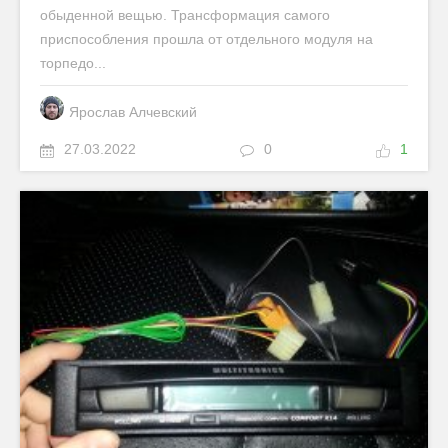
обыденной вещью. Трансформация самого
приспособления прошла от отдельного модуля на
торпедо...
Ярослав Алчевский
27.03.2022
0
1