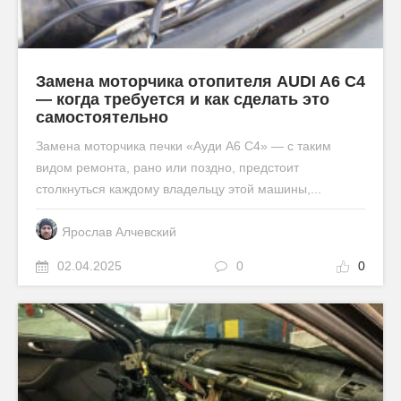
Замена моторчика отопителя AUDI A6 C4
— когда требуется и как сделать это
самостоятельно
Замена моторчика печки «Ауди А6 С4» — с таким
видом ремонта, рано или поздно, предстоит
столкнуться каждому владельцу этой машины,...
Ярослав Алчевский
02.04.2025
0
0