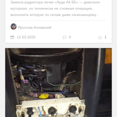
Замена радиатора печки «Ауди А4 Б5» — довольно
муторная, но технически не сложная операция,
выполнить которую по силам даже начинающему...
Ярослав Алчевский
12.03.2025
0
1