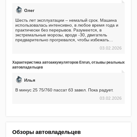
Олег
Шесть лет эксплуатации – немалый срок. Машина
использовалась интенсивно, в любое время года и
практически без перерывов. Разумеется, в
экстремальные морозы, вроде -30, двигатель
предварительно прогревался, чтобы избежать
проблем. И тем не менее, за весь период
03.02.2026
использования не было ни единой поломки,
связанной с аккумулятором. Прекрасный
аккумулятор! Недавно установил новый АКОМ +
Характеристика автоаккумуляторов Enrun, отзывы реальных
EFB 75. Судя по характеристикам, он даже
автовладельцев
превосходит предыдущую модель.
Илья
В минус 25 75/760 пассат б3 завел. Пока радует.
03.02.2026
Обзоры автовладельцев