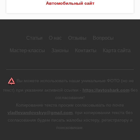
Автомобильный сайт
Статьи
О нас
Отзывы
Вопросы
Мастер-классы
Законы
Контакты
Карта сайта
Вы можете использовать наши уникальные ФОТО (но не
текст) при указании активной ссылки -
https://avtoshark.com
без
согласования!
Копирование текста просим согласовывать по почте
vladlevandovskyy@gmail.com
, при копировании текста без
согласования будем писать жалобы хостеру, регистратору и
поисковикам.