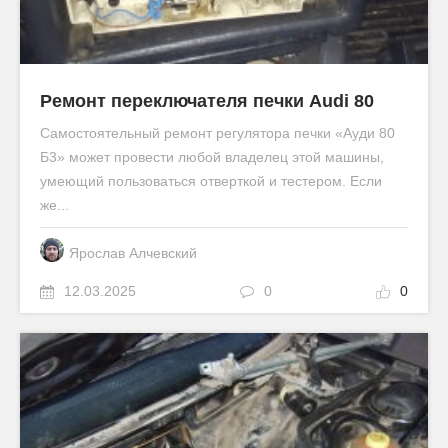
Ремонт переключателя печки Audi 80
Самостоятельный ремонт регулятора печки «Ауди 80
Б3» может провести любой владелец этой машины,
умеющий пользоваться отверткой и тестером. Если
же...
Ярослав Алчевский
12.03.2025
0
0