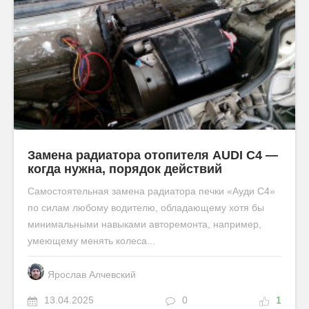
Замена радиатора отопителя AUDI C4 —
когда нужна, порядок действий
Самостоятельная замена радиатора печки «Ауди С4»
по силам любому водителю, обладающему хотя бы
минимальными навыками авторемонта, например,
умеющему менять колеса...
Ярослав Алчевский
13.04.2025
0
1