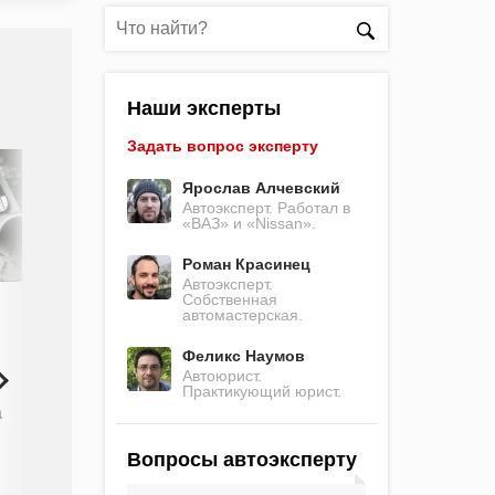
Наши эксперты
Задать вопрос эксперту
0
Ярослав Алчевский
Автоэксперт. Работал в
«ВАЗ» и «Nissan».
Роман Красинец
Автоэксперт.
Собственная
автомастерская.
Какой
предохранитель
Феликс Наумов
отвечает за
Автоюрист.
Практикующий юрист.
бортовой
компьютер ВАЗ
а
2114. Проверка,
поиск
Вопросы автоэксперту
сгоревшего