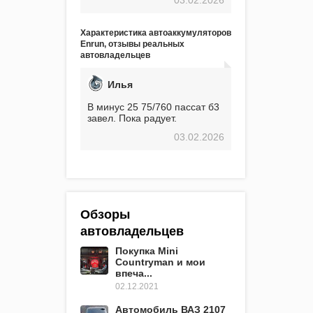
экстремальные морозы,
вроде -30, двигатель
предварительно
Характеристика автоаккумуляторов
прогревался, чтобы избежать
Enrun, отзывы реальных
проблем. И тем не менее, за
автовладельцев
весь период использования
не было ни единой поломки,
связанной с аккумулятором.
Илья
Прекрасный аккумулятор!
Недавно установил новый
В минус 25 75/760 пассат б3
АКОМ + EFB 75. Судя по
завел. Пока радует.
характеристикам, он даже
03.02.2026
превосходит предыдущую
модель.
Обзоры
автовладельцев
Покупка Mini
Countryman и мои
впеча...
02.12.2021
Автомобиль ВАЗ 2107