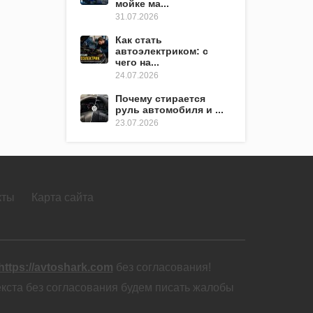
мойке ма...
31.07.2026
Как стать
автоэлектриком: с
чего на...
24.07.2026
Почему стирается
руль автомобиля и ...
23.07.2026
кты
Карта сайта
https://avtoshark.com
без согласования!
екста без согласования будем писать жалобы