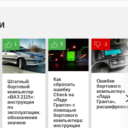
и
1
5
-1
Как
Ошибки
Штатный
сбросить
бортового
бортовой
ошибку
компьютера
компьютер
Check на
«Лада
«ВАЗ 2115»:
«Ладе
Гранта»,
инструкция
Гранте» с
расшифровк
по
помощью
эксплуатации,
бортового
обозначения
компьютера:
значков
инструкция