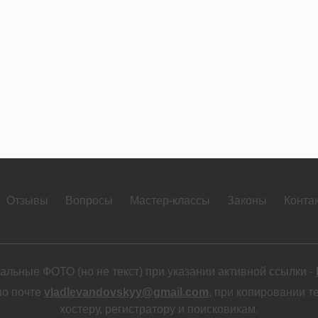
Отзывы
Вопросы
Мастер-классы
Законы
Конта
льные ФОТО (но не текст) при указании активной ссылки -
по почте
vladlevandovskyy@gmail.com
, при копировании т
хостеру, регистратору и поисковикам.