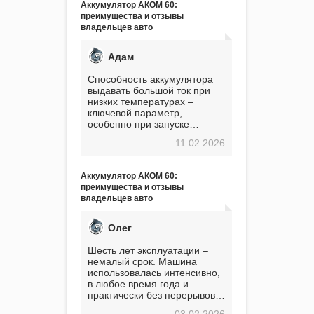
Аккумулятор АКОМ 60:
преимущества и отзывы
владельцев авто
Адам
Способность аккумулятора
выдавать большой ток при
низких температурах –
ключевой параметр,
особенно при запуске
двигателя в мороз. Мой опыт
11.02.2026
показывает, что данный
аккумулятор полностью
оправдывает свою
Аккумулятор АКОМ 60:
стоимость. Долго сомневался
преимущества и отзывы
перед приобретением, но в
владельцев авто
итоге ни разу не пожалел.
Считаю, что это отличное
вложение, избавляющее от
Олег
головной боли, связанной с
АКБ. Подтверждаю
Шесть лет эксплуатации –
немалый срок. Машина
использовалась интенсивно,
в любое время года и
практически без перерывов.
Разумеется, в
03.02.2026