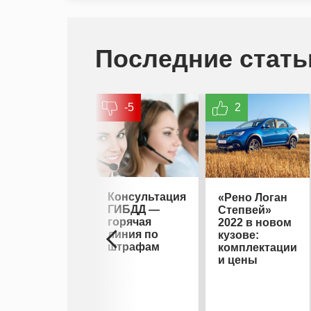
Последние стать
-5
2
Консультация
«Рено Логан
ГИБДД —
Степвей»
горячая
2022 в новом
линия по
кузове:
штрафам
комплектации
и цены