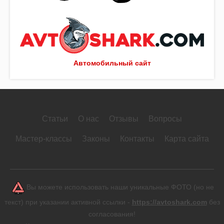
Автомобильный сайт
Статьи
О нас
Отзывы
Вопросы
Мастер-классы
Законы
Контакты
Карта сайта
Вы можете использовать наши уникальные ФОТО (но не
текст) при указании активной ссылки -
https://avtoshark.com
без
согласования!