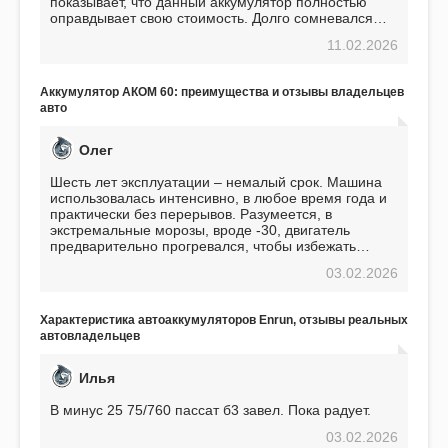
показывает, что данный аккумулятор полностью
оправдывает свою стоимость. Долго сомневался
перед приобретением, но в итоге ни разу не
11.02.2026
пожалел. Считаю, что это отличное вложение,
избавляющее от головной боли, связанной с АКБ.
Подтверждаю
Аккумулятор АКОМ 60: преимущества и отзывы владельцев
авто
Олег
Шесть лет эксплуатации – немалый срок. Машина
использовалась интенсивно, в любое время года и
практически без перерывов. Разумеется, в
экстремальные морозы, вроде -30, двигатель
предварительно прогревался, чтобы избежать
проблем. И тем не менее, за весь период
03.02.2026
использования не было ни единой поломки,
связанной с аккумулятором. Прекрасный
аккумулятор! Недавно установил новый АКОМ +
Характеристика автоаккумуляторов Enrun, отзывы реальных
EFB 75. Судя по характеристикам, он даже
автовладельцев
превосходит предыдущую модель.
Илья
В минус 25 75/760 пассат б3 завел. Пока радует.
03.02.2026