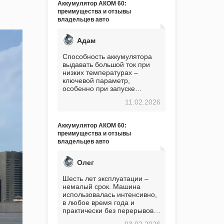
Аккумулятор АКОМ 60:
преимущества и отзывы
владельцев авто
Адам
Способность аккумулятора
выдавать большой ток при
низких температурах –
ключевой параметр,
особенно при запуске
двигателя в мороз. Мой опыт
11.02.2026
показывает, что данный
аккумулятор полностью
оправдывает свою
Аккумулятор АКОМ 60:
стоимость. Долго сомневался
преимущества и отзывы
перед приобретением, но в
владельцев авто
итоге ни разу не пожалел.
Считаю, что это отличное
вложение, избавляющее от
Олег
головной боли, связанной с
АКБ. Подтверждаю
Шесть лет эксплуатации –
немалый срок. Машина
использовалась интенсивно,
в любое время года и
практически без перерывов.
Разумеется, в
03.02.2026