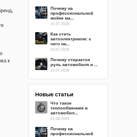
Почему на
бренд,
профессиональной
мойке ма...
31.07.2026
те
Как стать
автоэлектриком: с
чего на...
24.07.2026
о
Почему стирается
ва к
руль автомобиля и ...
23.07.2026
Новые статьи
Что такое
теплообменник в
автомобил...
02.08.2026
Почему на
профессиональной