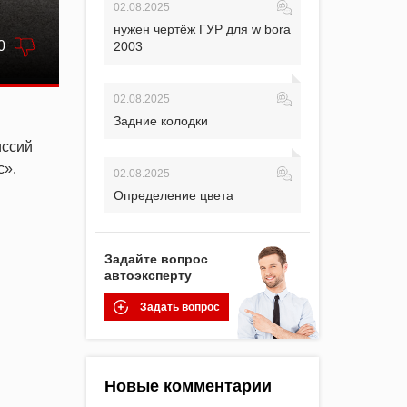
02.08.2025
нужен чертёж ГУР для w bora
0
2003
02.08.2025
Задние колодки
иссий
с».
02.08.2025
Определение цвета
Задайте вопрос
автоэксперту
Задать вопрос
Новые комментарии