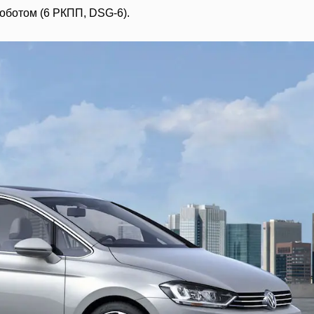
ботом (6 РКПП, DSG-6).