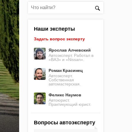
Наши эксперты
Задать вопрос эксперту
Ярослав Алчевский
Автоэксперт. Работал в
«ВАЗ» и «Nissan».
Роман Красинец
Автоэксперт.
Собственная
автомастерская.
Феликс Наумов
Автоюрист.
Практикующий юрист.
Вопросы автоэксперту