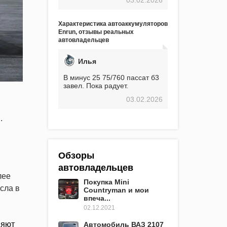
экстремальные морозы,
вроде -30, двигатель
предварительно
Характеристика автоаккумуляторов
прогревался, чтобы избежать
Enrun, отзывы реальных
проблем. И тем не менее, за
автовладельцев
весь период использования
не было ни единой поломки,
связанной с аккумулятором.
Илья
Прекрасный аккумулятор!
Недавно установил новый
В минус 25 75/760 пассат б3
АКОМ + EFB 75. Судя по
завел. Пока радует.
характеристикам, он даже
03.02.2026
превосходит предыдущую
модель.
.
Обзоры
автовладельцев
лее
Покупка Mini
сла в
Countryman и мои
впеча...
02.12.2021
няют
Автомобиль ВАЗ 2107