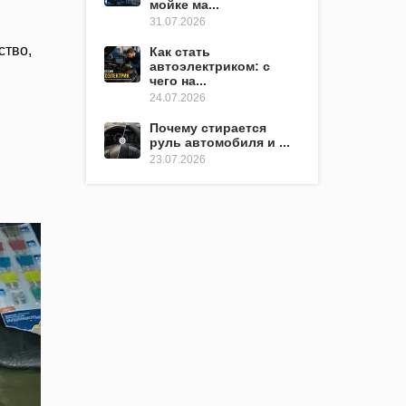
мойке ма...
31.07.2026
тво,
Как стать
автоэлектриком: с
чего на...
24.07.2026
Почему стирается
руль автомобиля и ...
23.07.2026