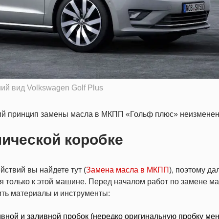
й вид Volkswagen Golf Plus
щий принцип замены масла в МКПП «Гольф плюс» неизменен
нической коробке
ствий вы найдете тут (
Замена масла в МКПП
), поэтому да
только к этой машине. Перед началом работ по замене ма
ить материалы и инструменты:
вной и заливной пробок (нередко оригинальную пробку ме