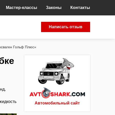
Мастер-классы
Законы
Контакты
Написать отзыв
ьксваген Гольф Плюс»
бке
нд,
 жидкость
Автомобильный сайт