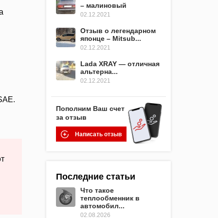
– малиновый
а
02.12.2021
Отзыв о легендарном
японце – Mitsub...
02.12.2021
Lada XRAY — отличная
альтерна...
02.12.2021
SAE.
Пополним Ваш счет
за отзыв
Написать отзыв
от
Последние статьи
Что такое
теплообменник в
автомобил...
02.08.2026