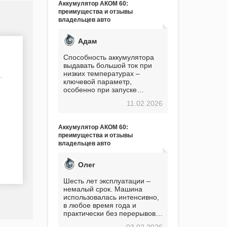
Аккумулятор АКОМ 60:
преимущества и отзывы
владельцев авто
Адам
Способность аккумулятора
выдавать большой ток при
низких температурах –
ключевой параметр,
особенно при запуске
двигателя в мороз. Мой опыт
11.02.2026
показывает, что данный
аккумулятор полностью
оправдывает свою
Аккумулятор АКОМ 60:
стоимость. Долго сомневался
преимущества и отзывы
перед приобретением, но в
владельцев авто
итоге ни разу не пожалел.
Считаю, что это отличное
вложение, избавляющее от
Олег
головной боли, связанной с
АКБ. Подтверждаю
Шесть лет эксплуатации –
немалый срок. Машина
использовалась интенсивно,
в любое время года и
практически без перерывов.
Разумеется, в
03.02.2026