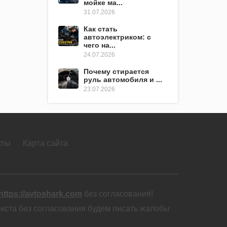
мойке ма...
31.07.2026
Как стать
автоэлектриком: с
чего на...
24.07.2026
Почему стирается
руль автомобиля и ...
23.07.2026
кты
Карта сайта
https://avtoshark.com
без согласования!
екста без согласования будем писать жалобы