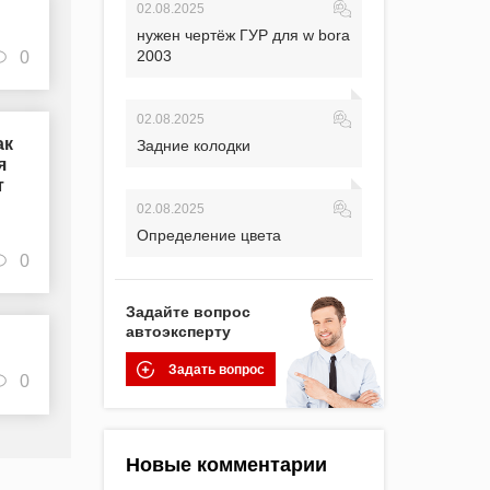
02.08.2025
нужен чертёж ГУР для w bora
2003
0
02.08.2025
ак
Задние колодки
я
т
02.08.2025
Определение цвета
0
Задайте вопрос
автоэксперту
Задать вопрос
0
Новые комментарии