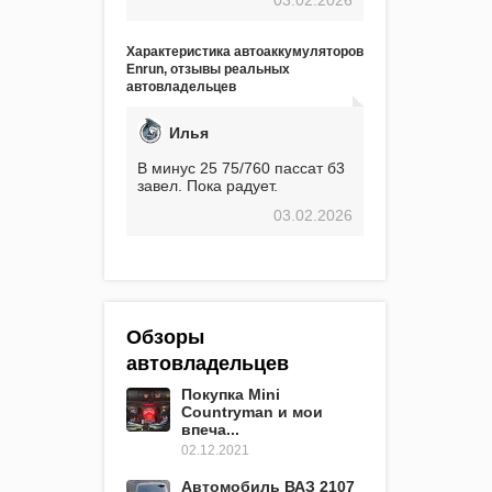
экстремальные морозы,
вроде -30, двигатель
предварительно
Характеристика автоаккумуляторов
прогревался, чтобы избежать
Enrun, отзывы реальных
проблем. И тем не менее, за
автовладельцев
весь период использования
не было ни единой поломки,
связанной с аккумулятором.
Илья
Прекрасный аккумулятор!
Недавно установил новый
В минус 25 75/760 пассат б3
АКОМ + EFB 75. Судя по
завел. Пока радует.
характеристикам, он даже
03.02.2026
превосходит предыдущую
модель.
Обзоры
автовладельцев
Покупка Mini
Countryman и мои
впеча...
02.12.2021
Автомобиль ВАЗ 2107