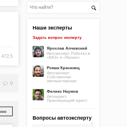
Наши эксперты
Задать вопрос эксперту
Ярослав Алчевский
Автоэксперт. Работал в
472.5
«ВАЗ» и «Nissan».
Роман Красинец
Автоэксперт.
Собственная
автомастерская.
0
Феликс Наумов
Автоюрист.
Практикующий юрист.
рос
Вопросы автоэксперту