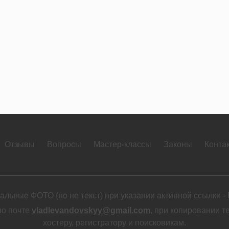
Отзывы
Вопросы
Мастер-классы
Законы
Конта
льные ФОТО (но не текст) при указании активной ссылки -
по почте
vladlevandovskyy@gmail.com
, при копировании т
хостеру, регистратору и поисковикам.