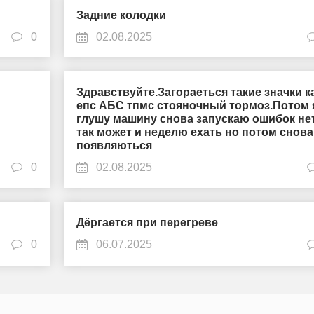
Задние колодки
0
02.08.2025
Здравствуйте.Загораеться такие значки к
епс АБС тпмс стояночный тормоз.Потом 
глушу машину снова запускаю ошибок не
так может и неделю ехать но потом снова
появляються
0
02.08.2025
Дёргается при перегреве
0
06.07.2025