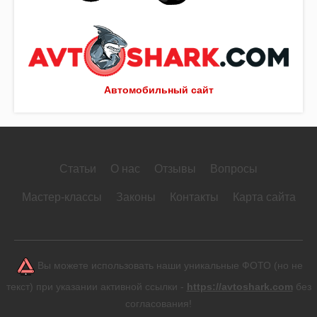
Автомобильный сайт
Статьи
О нас
Отзывы
Вопросы
Мастер-классы
Законы
Контакты
Карта сайта
Вы можете использовать наши уникальные ФОТО (но не
текст) при указании активной ссылки -
https://avtoshark.com
без
согласования!