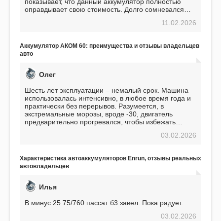
показывает, что данный аккумулятор полностью
оправдывает свою стоимость. Долго сомневался
перед приобретением, но в итоге ни разу не
11.02.2026
пожалел. Считаю, что это отличное вложение,
избавляющее от головной боли, связанной с АКБ.
Подтверждаю
Аккумулятор АКОМ 60: преимущества и отзывы владельцев
авто
Олег
Шесть лет эксплуатации – немалый срок. Машина
использовалась интенсивно, в любое время года и
практически без перерывов. Разумеется, в
экстремальные морозы, вроде -30, двигатель
предварительно прогревался, чтобы избежать
проблем. И тем не менее, за весь период
03.02.2026
использования не было ни единой поломки,
связанной с аккумулятором. Прекрасный
аккумулятор! Недавно установил новый АКОМ +
Характеристика автоаккумуляторов Enrun, отзывы реальных
EFB 75. Судя по характеристикам, он даже
автовладельцев
превосходит предыдущую модель.
Илья
В минус 25 75/760 пассат б3 завел. Пока радует.
03.02.2026