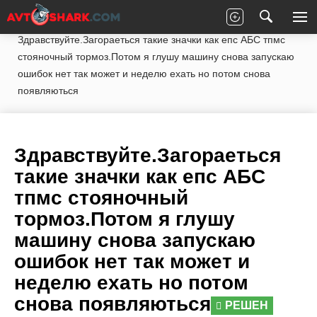
Главная
Вопросы экспертам
Audi
A6
Здравствуйте.Загораеться такие значки как епс АБС тпмс
стояночный тормоз.Потом я глушу машину снова запускаю
ошибок нет так может и неделю ехать но потом снова
появляються
Здравствуйте.Загораеться
такие значки как епс АБС
тпмс стояночный
тормоз.Потом я глушу
машину снова запускаю
ошибок нет так может и
неделю ехать но потом
снова появляються
РЕШЕН