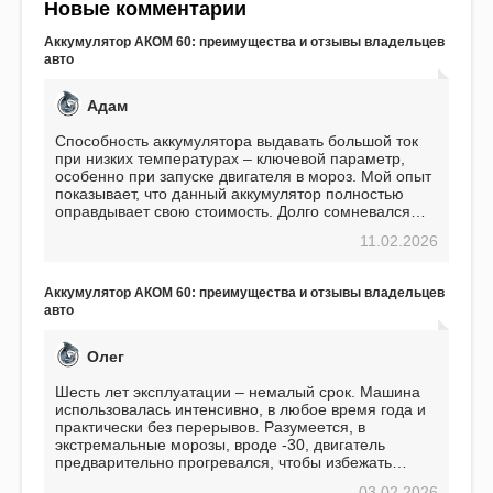
Новые комментарии
Аккумулятор АКОМ 60: преимущества и отзывы владельцев
авто
Адам
Способность аккумулятора выдавать большой ток
при низких температурах – ключевой параметр,
особенно при запуске двигателя в мороз. Мой опыт
показывает, что данный аккумулятор полностью
оправдывает свою стоимость. Долго сомневался
перед приобретением, но в итоге ни разу не
11.02.2026
пожалел. Считаю, что это отличное вложение,
избавляющее от головной боли, связанной с АКБ.
Подтверждаю
Аккумулятор АКОМ 60: преимущества и отзывы владельцев
авто
Олег
Шесть лет эксплуатации – немалый срок. Машина
использовалась интенсивно, в любое время года и
практически без перерывов. Разумеется, в
экстремальные морозы, вроде -30, двигатель
предварительно прогревался, чтобы избежать
проблем. И тем не менее, за весь период
03.02.2026