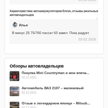
использования не было ни единой поломки,
связанной с аккумулятором. Прекрасный
аккумулятор! Недавно установил новый АКОМ +
Характеристика автоаккумуляторов Enrun, отзывы реальных
EFB 75. Судя по характеристикам, он даже
автовладельцев
превосходит предыдущую модель.
Илья
В минус 25 75/760 пассат б3 завел. Пока радует.
03.02.2026
Обзоры автовладельцев
Покупка Mini Countryman и мои впеча...
02.12.2021
Автомобиль ВАЗ 2107 – малиновый
02.12.2021
Отзыв о легендарном японце – Mitsub...
02.12.2021