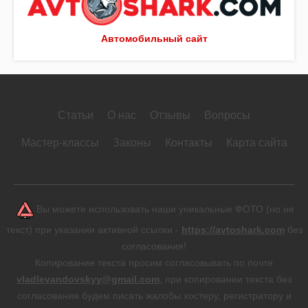
Автомобильный сайт
Статьи
О нас
Отзывы
Вопросы
Мастер-классы
Законы
Контакты
Карта сайта
Вы можете использовать наши уникальные ФОТО (но не
текст) при указании активной ссылки -
https://avtoshark.com
без
согласования!
Копирование текста просим согласовывать по почте
vladlevandovskyy@gmail.com
, при копировании текста без
согласования будем писать жалобы хостеру, регистратору и