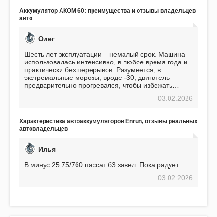
Подтверждаю
Аккумулятор АКОМ 60: преимущества и отзывы владельцев
авто
Олег
Шесть лет эксплуатации – немалый срок. Машина
использовалась интенсивно, в любое время года и
практически без перерывов. Разумеется, в
экстремальные морозы, вроде -30, двигатель
предварительно прогревался, чтобы избежать
проблем. И тем не менее, за весь период
03.02.2026
использования не было ни единой поломки,
связанной с аккумулятором. Прекрасный
аккумулятор! Недавно установил новый АКОМ +
Характеристика автоаккумуляторов Enrun, отзывы реальных
EFB 75. Судя по характеристикам, он даже
автовладельцев
превосходит предыдущую модель.
Илья
В минус 25 75/760 пассат б3 завел. Пока радует.
03.02.2026