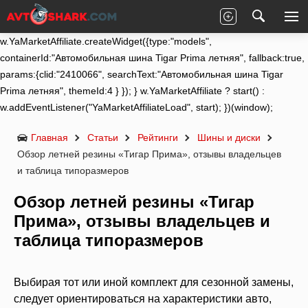
(function (w) { function start() {
w.removeEventListener("YaMarketAffiliateLoad", start);
w.YaMarketAffiliate.createWidget({type:"models",
containerId:"Автомобильная шина Tigar Prima летняя", fallback:true,
params:{clid:"2410066", searchText:"Автомобильная шина Tigar
Prima летняя", themeId:4 } }); } w.YaMarketAffiliate ? start() :
w.addEventListener("YaMarketAffiliateLoad", start); })(window);
Главная
Статьи
Рейтинги
Шины и диски
Обзор летней резины «Тигар Прима», отзывы владельцев
и таблица типоразмеров
Обзор летней резины «Тигар
Прима», отзывы владельцев и
таблица типоразмеров
Выбирая тот или иной комплект для сезонной замены,
следует ориентироваться на характеристики авто,