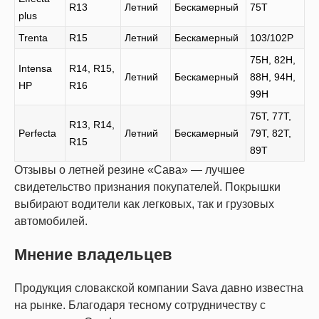
R13
Летний
Бескамерный
75T
plus
Trenta
R15
Летний
Бескамерный
103/102P
75H, 82H,
Intensa
R14, R15,
Летний
Бескамерный
88H, 94H,
HP
R16
99H
75T, 77T,
R13, R14,
Perfecta
Летний
Бескамерный
79T, 82T,
R15
89T
Отзывы о летней резине «Сава» — лучшее
свидетельство признания покупателей. Покрышки
выбирают водители как легковых, так и грузовых
автомобилей.
Мнение владельцев
Продукция словакской компании Sava давно известна
на рынке. Благодаря тесному сотрудничеству с