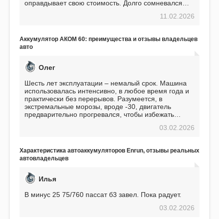
оправдывает свою стоимость. Долго сомневался
перед приобретением, но в итоге ни разу не
11.02.2026
пожалел. Считаю, что это отличное вложение,
избавляющее от головной боли, связанной с АКБ.
Подтверждаю
Аккумулятор АКОМ 60: преимущества и отзывы владельцев
авто
Олег
Шесть лет эксплуатации – немалый срок. Машина
использовалась интенсивно, в любое время года и
практически без перерывов. Разумеется, в
экстремальные морозы, вроде -30, двигатель
предварительно прогревался, чтобы избежать
проблем. И тем не менее, за весь период
03.02.2026
использования не было ни единой поломки,
связанной с аккумулятором. Прекрасный
аккумулятор! Недавно установил новый АКОМ +
Характеристика автоаккумуляторов Enrun, отзывы реальных
EFB 75. Судя по характеристикам, он даже
автовладельцев
превосходит предыдущую модель.
Илья
В минус 25 75/760 пассат б3 завел. Пока радует.
03.02.2026