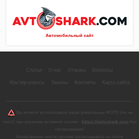
Автомобильный сайт
Статьи
О нас
Отзывы
Вопросы
Мастер-классы
Законы
Контакты
Карта сайта
Вы можете использовать наши уникальные ФОТО (но не
текст) при указании активной ссылки -
https://avtoshark.com
без
согласования!
Копирование текста просим согласовывать по почте