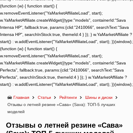
(function (w) { function start() {
w.removeEventListener("YaMarketAffiliateLoad", start);
w.YaMarketAffiliate.createWidget({type:"models", containerId:"Sava
Intensa HP", fallback:true, params:{clid:"2410066", searchText:"Sava
Intensa HP", searchInStock:true, themeId:4 } }); } w.YaMarketAffiliate ?
start() : w.addEventListener("YaMarketAffiliateLoad", start); })(window);
(function (w) { function start() {
w.removeEventListener("YaMarketAffiliateLoad", start);
w.YaMarketAffiliate.createWidget({type:"models", containerId:"Sava
Perfecta", fallback:true, params:{clid:"2410066", searchText:"Sava
Perfecta", searchInStock:true, themeId:4 } }); } w.YaMarketAffiliate ?
start() : w.addEventListener("YaMarketAffiliateLoad", start); })(window);
Главная
Статьи
Рейтинги
Шины и диски
Отзывы о летней резине «Сава» (Sava): ТОП-5 лучших
моделей
Отзывы о летней резине «Сава»