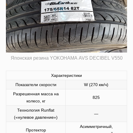
Японская резина YOKOHAMA AVS DECIBEL V550
Характеристики
Показатели скорости
W (270 км/ч)
Разрешенная масса на
825
колесо, кг
Технология Runflat
—
(«нулевое давление»)
Асимметричный,
Протектор