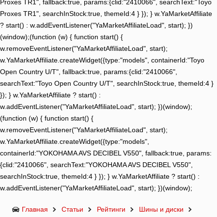
Proxes TR1", fallback:true, params:{clid:"2410066", searchText:"Toyo
Proxes TR1", searchInStock:true, themeId:4 } }); } w.YaMarketAffiliate
? start() : w.addEventListener("YaMarketAffiliateLoad", start); })
(window);(function (w) { function start() {
w.removeEventListener("YaMarketAffiliateLoad", start);
w.YaMarketAffiliate.createWidget({type:"models", containerId:"Toyo
Open Country U/T", fallback:true, params:{clid:"2410066",
searchText:"Toyo Open Country U/T", searchInStock:true, themeId:4 }
}); } w.YaMarketAffiliate ? start() :
w.addEventListener("YaMarketAffiliateLoad", start); })(window);
(function (w) { function start() {
w.removeEventListener("YaMarketAffiliateLoad", start);
w.YaMarketAffiliate.createWidget({type:"models",
containerId:"YOKOHAMA AVS DECIBEL V550", fallback:true, params:
{clid:"2410066", searchText:"YOKOHAMA AVS DECIBEL V550",
searchInStock:true, themeId:4 } }); } w.YaMarketAffiliate ? start() :
w.addEventListener("YaMarketAffiliateLoad", start); })(window);
Главная
Статьи
Рейтинги
Шины и диски