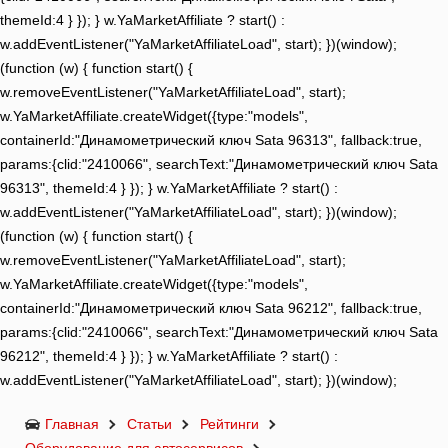
themeId:4 } }); } w.YaMarketAffiliate ? start() :
w.addEventListener("YaMarketAffiliateLoad", start); })(window);
(function (w) { function start() {
w.removeEventListener("YaMarketAffiliateLoad", start);
w.YaMarketAffiliate.createWidget({type:"models",
containerId:"Динамометрический ключ Sata 96313", fallback:true,
params:{clid:"2410066", searchText:"Динамометрический ключ Sata
96313", themeId:4 } }); } w.YaMarketAffiliate ? start() :
w.addEventListener("YaMarketAffiliateLoad", start); })(window);
(function (w) { function start() {
w.removeEventListener("YaMarketAffiliateLoad", start);
w.YaMarketAffiliate.createWidget({type:"models",
containerId:"Динамометрический ключ Sata 96212", fallback:true,
params:{clid:"2410066", searchText:"Динамометрический ключ Sata
96212", themeId:4 } }); } w.YaMarketAffiliate ? start() :
w.addEventListener("YaMarketAffiliateLoad", start); })(window);
Главная
Статьи
Рейтинги