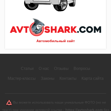
Автомобильный сайт
Статьи
О нас
Отзывы
Вопросы
Мастер-классы
Законы
Контакты
Карта сайта
Вы можете использовать наши уникальные ФОТО (но не
текст) при указании активной ссылки -
https://avtoshark.com
без