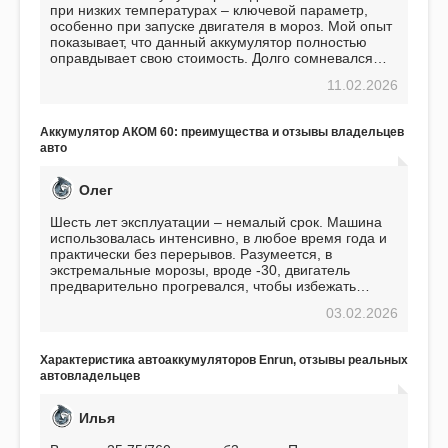
при низких температурах – ключевой параметр,
особенно при запуске двигателя в мороз. Мой опыт
показывает, что данный аккумулятор полностью
оправдывает свою стоимость. Долго сомневался
перед приобретением, но в итоге ни разу не
11.02.2026
пожалел. Считаю, что это отличное вложение,
избавляющее от головной боли, связанной с АКБ.
Подтверждаю
Аккумулятор АКОМ 60: преимущества и отзывы владельцев
авто
Олег
Шесть лет эксплуатации – немалый срок. Машина
использовалась интенсивно, в любое время года и
практически без перерывов. Разумеется, в
экстремальные морозы, вроде -30, двигатель
предварительно прогревался, чтобы избежать
проблем. И тем не менее, за весь период
03.02.2026
использования не было ни единой поломки,
связанной с аккумулятором. Прекрасный
аккумулятор! Недавно установил новый АКОМ +
Характеристика автоаккумуляторов Enrun, отзывы реальных
EFB 75. Судя по характеристикам, он даже
автовладельцев
превосходит предыдущую модель.
Илья