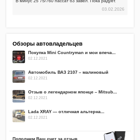
В минус 25 75/760 пассат б3 завел. Пока радует.
03.02.2026
Обзоры автовладельцев
Покупка Mini Countryman и мои впеча...
02.12.2021
Автомобиль ВАЗ 2107 – малиновый
02.12.2021
Отзыв о легендарном японце – Mitsub...
02.12.2021
Lada XRAY — отличная альтерна...
02.12.2021
Пополним Ваш счет за отзыв