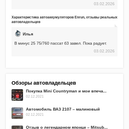
проблем. И тем не менее, за весь период
03.02.2026
использования не было ни единой поломки,
связанной с аккумулятором. Прекрасный
аккумулятор! Недавно установил новый АКОМ +
Характеристика автоаккумуляторов Enrun, отзывы реальных
EFB 75. Судя по характеристикам, он даже
автовладельцев
превосходит предыдущую модель.
Илья
В минус 25 75/760 пассат б3 завел. Пока радует.
03.02.2026
Обзоры автовладельцев
Покупка Mini Countryman и мои впеча...
02.12.2021
Автомобиль ВАЗ 2107 – малиновый
02.12.2021
Отзыв о легендарном японце – Mitsub...