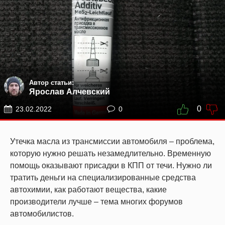
Автор статьи:
Ярослав Алчевский
0
23.02.2022
0
Утечка масла из трансмиссии автомобиля – проблема,
которую нужно решать незамедлительно. Временную
помощь оказывают присадки в КПП от течи. Нужно ли
тратить деньги на специализированные средства
автохимии, как работают вещества, какие
производители лучше – тема многих форумов
автомобилистов.