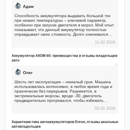
Адам
Способность аккумулятора выдавать большой ток
при низких температурах – ключевой параметр,
особенно при запуске двигателя в мороз. Мой опыт
показывает, что данный аккумулятор полностью
оправдывает свою стоимость. Долго сомневался
перед приобретением, но в итоге ни разу не
11.02.2026
пожалел. Считаю, что это отличное вложение,
избавляющее от головной боли, связанной с АКБ.
Подтверждаю
Аккумулятор АКОМ 60: преимущества и отзывы владельцев
авто
Олег
Шесть лет эксплуатации – немалый срок. Машина
использовалась интенсивно, в любое время года и
практически без перерывов. Разумеется, в
экстремальные морозы, вроде -30, двигатель
предварительно прогревался, чтобы избежать
проблем. И тем не менее, за весь период
03.02.2026
использования не было ни единой поломки,
связанной с аккумулятором. Прекрасный
аккумулятор! Недавно установил новый АКОМ +
Характеристика автоаккумуляторов Enrun, отзывы реальных
EFB 75. Судя по характеристикам, он даже
автовладельцев
превосходит предыдущую модель.