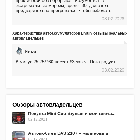
практически без перерывов. Разумеется, в
экстремальные морозы, вроде -30, двигатель
предварительно прогревался, чтобы избежать
проблем. И тем не менее, за весь период
03.02.2026
использования не было ни единой поломки,
связанной с аккумулятором. Прекрасный
аккумулятор! Недавно установил новый АКОМ +
Характеристика автоаккумуляторов Enrun, отзывы реальных
EFB 75. Судя по характеристикам, он даже
автовладельцев
превосходит предыдущую модель.
Илья
В минус 25 75/760 пассат б3 завел. Пока радует.
03.02.2026
Обзоры автовладельцев
Покупка Mini Countryman и мои впеча...
02.12.2021
Автомобиль ВАЗ 2107 – малиновый
02.12.2021