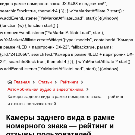
вида в рамке номерного знака JX-9488 с подсветкой",
searchInStock:true, themeId:4 } }); } w.YaMarketAffiliate ? start() :
w.addEventListener("YaMarketAffiliateLoad", start); })(window);
(function (w) { function start() {
w.removeEventListener("YaMarketAffiliateLoad", start);
w.YaMarketAffiliate.createWidget({type:"models", containerId:"Камера
в рамке 4LED + парктроник DX-22", fallback:true, params:
{clid:"2410066", searchText:"Камера в рамке 4LED + парктроник DX-
22", searchInStock:true, themeId:4 } }); } w.YaMarketAffiliate ? start() :
w.addEventListener("YaMarketAffiliateLoad", start); })(window);
Главная
Статьи
Рейтинги
Автомобильная аудио и видеотехника
Камеры заднего вида в рамке номерного знака — рейтинг
и отзывы пользователей
Камеры заднего вида в рамке
номерного знака — рейтинг и
отзывы пользователей