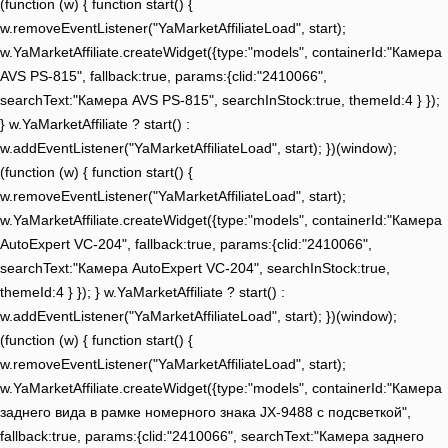
(function (w) { function start() {
w.removeEventListener("YaMarketAffiliateLoad", start);
w.YaMarketAffiliate.createWidget({type:"models", containerId:"Камера
AVS PS-815", fallback:true, params:{clid:"2410066",
searchText:"Камера AVS PS-815", searchInStock:true, themeId:4 } });
} w.YaMarketAffiliate ? start() :
w.addEventListener("YaMarketAffiliateLoad", start); })(window);
(function (w) { function start() {
w.removeEventListener("YaMarketAffiliateLoad", start);
w.YaMarketAffiliate.createWidget({type:"models", containerId:"Камера
AutoExpert VC-204", fallback:true, params:{clid:"2410066",
searchText:"Камера AutoExpert VC-204", searchInStock:true,
themeId:4 } }); } w.YaMarketAffiliate ? start() :
w.addEventListener("YaMarketAffiliateLoad", start); })(window);
(function (w) { function start() {
w.removeEventListener("YaMarketAffiliateLoad", start);
w.YaMarketAffiliate.createWidget({type:"models", containerId:"Камера
заднего вида в рамке номерного знака JX-9488 с подсветкой",
fallback:true, params:{clid:"2410066", searchText:"Камера заднего