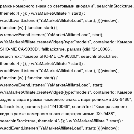
рамке номерного знака со световыми диодами", searchInStock:true,
themeId:4 } }); } w.YaMarketAffiliate ? start() :
w.addEventListener("YaMarketAffiliateLoad", start); })(window);
(function (w) { function start() {
w.removeEventListener("YaMarketAffiliateLoad", start);
w.YaMarketAffiliate.createWidget({type:"models", containerId:"Камера
SHO-ME CA-9030D", fallback:true, params:{clid:"2410066",
searchText:"Камера SHO-ME CA-9030D", searchInStock:true,
themeId:4 } }); } w.YaMarketAffiliate ? start() :
w.addEventListener("YaMarketAffiliateLoad", start); })(window);
(function (w) { function start() {
w.removeEventListener("YaMarketAffiliateLoad", start);
w.YaMarketAffiliate.createWidget({type:"models", containerId:"Камера
заднего вида в рамке номерного знака c парктрониками JXr-9488",
fallback:true, params:{clid:"2410066", searchText:"Камера заднего
вида в рамке номерного знака c парктрониками JXr-9488",
searchInStock:true, themeId:4 } }); } w.YaMarketAffiliate ? start() :
w.addEventListener("YaMarketAffiliateLoad", start); })(window);