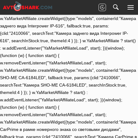
(function (w) { function start() {
w.removeEventListener("YaMarketAffiliateLoad", start);
w.YaMarketAffiliate.createWidget({type:"models", containerId:"Камера
заднего вида Interpower IP-616", fallback:true, params:
{clid:"2410066", searchText:"Камера заднего вида Interpower IP-
616", searchInStock:true, themeId:4 } }); } w.YaMarketAffiliate ? start()
: w.addEventListener("YaMarketAffiliateLoad", start); })(window);
(function (w) { function start() {
w.removeEventListener("YaMarketAffiliateLoad", start);
w.YaMarketAffiliate.createWidget({type:"models", containerId:"Камера
SHO-ME CA-6184LED", fallback:true, params:{clid:"2410066",
searchText:"Камера SHO-ME CA-6184LED", searchInStock:true,
themeId:4 } }); } w.YaMarketAffiliate ? start() :
w.addEventListener("YaMarketAffiliateLoad", start); })(window);
(function (w) { function start() {
w.removeEventListener("YaMarketAffiliateLoad", start);
w.YaMarketAffiliate.createWidget({type:"models", containerId:"Камера
CarPrime в рамке номерного знака со световыми диодами",
fallback:true, params:{clid:"2410066", searchText:"Камера CarPrime в