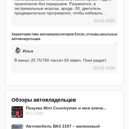
практически без перерывов. Разумеется, в
экстремальные морозы, вроде -30, двигатель
предварительно прогревался, чтобы избежать
проблем. И тем не менее, за весь период
03.02.2026
использования не было ни единой поломки,
связанной с аккумулятором. Прекрасный
аккумулятор! Недавно установил новый АКОМ +
Характеристика автоаккумуляторов Enrun, отзывы реальных
EFB 75. Судя по характеристикам, он даже
автовладельцев
превосходит предыдущую модель.
Илья
В минус 25 75/760 пассат б3 завел. Пока радует.
03.02.2026
Обзоры автовладельцев
Покупка Mini Countryman и мои впеча...
02.12.2021
Автомобиль ВАЗ 2107 – малиновый