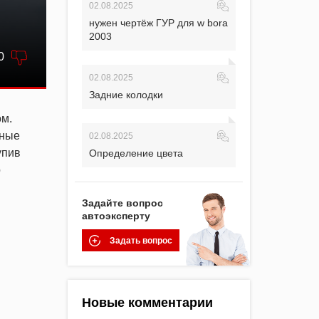
02.08.2025
нужен чертёж ГУР для w bora
2003
0
02.08.2025
Задние колодки
ом.
нные
02.08.2025
упив
Определение цвета
о
Задайте вопрос
автоэксперту
Задать вопрос
Новые комментарии