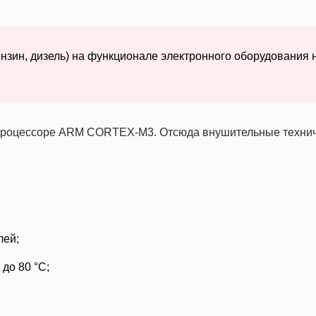
нзин, дизель) на функционале электронного оборудования 
м процессоре ARM CORTEX-M3. Отсюда внушительные техни
лей;
 до 80 °С;