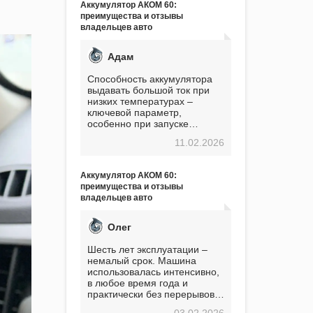
Аккумулятор АКОМ 60:
преимущества и отзывы
владельцев авто
Адам
Способность аккумулятора
выдавать большой ток при
низких температурах –
ключевой параметр,
особенно при запуске
двигателя в мороз. Мой опыт
11.02.2026
показывает, что данный
аккумулятор полностью
оправдывает свою
Аккумулятор АКОМ 60:
стоимость. Долго сомневался
преимущества и отзывы
перед приобретением, но в
владельцев авто
итоге ни разу не пожалел.
Считаю, что это отличное
вложение, избавляющее от
Олег
головной боли, связанной с
АКБ. Подтверждаю
Шесть лет эксплуатации –
немалый срок. Машина
использовалась интенсивно,
в любое время года и
практически без перерывов.
Разумеется, в
03.02.2026