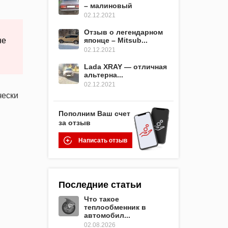
– малиновый
02.12.2021
Отзыв о легендарном
не
японце – Mitsub...
02.12.2021
Lada XRAY — отличная
альтерна...
02.12.2021
чески
Пополним Ваш счет
за отзыв
Написать отзыв
Последние статьи
Что такое
теплообменник в
автомобил...
02.08.2026