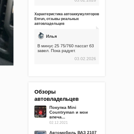
экстремальные морозы,
вроде -30, двигатель
предварительно
Характеристика автоаккумуляторов
прогревался, чтобы избежать
Enrun, отзывы реальных
проблем. И тем не менее, за
автовладельцев
весь период использования
не было ни единой поломки,
связанной с аккумулятором.
Илья
Прекрасный аккумулятор!
Недавно установил новый
В минус 25 75/760 пассат б3
АКОМ + EFB 75. Судя по
завел. Пока радует.
характеристикам, он даже
03.02.2026
превосходит предыдущую
модель.
Обзоры
автовладельцев
Покупка Mini
Countryman и мои
впеча...
02.12.2021
Автомобиль ВАЗ 2107