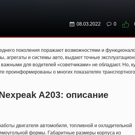
08.03.2022
0
еднего поколения поражают возможностями и функционал
ы, агрегаты и системы авто, выдают точные эксплуатацио
важными для водителей «советчиками» не обладают. Но, к
ете проинформированы о многих показателях транспортног
Nexpeak A203: описание
аботы двигателя автомобиля, топливной и охладительной
рямоугольной формы. Габаритные размеры корпуса из