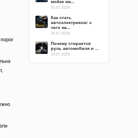
мойке ма...
31.07.2026
Как стать
автоэлектриком: с
чего на...
24.07.2026
 порог
Почему стирается
руль автомобиля и ...
23.07.2026
альна
т,
нужно
ели