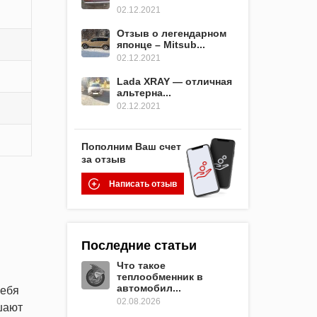
02.12.2021
Отзыв о легендарном
японце – Mitsub...
02.12.2021
Lada XRAY — отличная
альтерна...
02.12.2021
Пополним Ваш счет
за отзыв
Написать отзыв
Последние статьи
Что такое
теплообменник в
автомобил...
себя
02.08.2026
шают