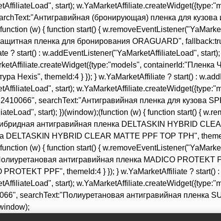
rketAffiliateLoad", start); w.YaMarketAffiliate.createWidget({t
earchText:"Антигравийная (бронирующая) пленка для кузова и опти
unction (w) { function start() { w.removeEventListener("YaMarketA
Id:"Защитная пленка для бронирования ORAGUARD", fallback:tr
start() : w.addEventListener("YaMarketAffiliateLoad", start); })(
rketAffiliate.createWidget({type:"models", containerId:"Пленка
Hexis", themeId:4 } }); } w.YaMarketAffiliate ? start() : w.addE
ketAffiliateLoad", start); w.YaMarketAffiliate.createWidget({ty
"2410066", searchText:"Антигравийная пленка для кузова SPP
ateLoad", start); })(window);(function (w) { function start() { w.
rId:"Гибридная антигравийная пленка DELTASKIN HYBRID CLEA
а DELTASKIN HYBRID CLEAR MATTE PPF TOP TPН", themeId:4 } }
unction (w) { function start() { w.removeEventListener("YaMarketA
Id:"Полиуретановая антигравийная пленка MADICO PROTEKT PPF"
KT PPF", themeId:4 } }); } w.YaMarketAffiliate ? start() : w.
rketAffiliateLoad", start); w.YaMarketAffiliate.createWidget({t
0066", searchText:"Полиуретановая антигравийная пленка SUNG
(window);