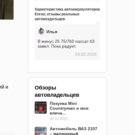
вроде -30, двигатель
предварительно
Характеристика автоаккумуляторов
прогревался, чтобы избежать
Enrun, отзывы реальных
проблем. И тем не менее, за
автовладельцев
весь период использования
не было ни единой поломки,
связанной с аккумулятором.
Илья
Прекрасный аккумулятор!
Недавно установил новый
В минус 25 75/760 пассат б3
АКОМ + EFB 75. Судя по
завел. Пока радует.
характеристикам, он даже
03.02.2026
превосходит предыдущую
модель.
ий и
Обзоры
автовладельцев
Покупка Mini
Countryman и мои
впеча...
02.12.2021
Автомобиль ВАЗ 2107
– малиновый