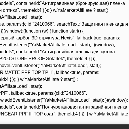
ype:"models", containerId:"Антигравийная (бронирующая) пленка
ки", themeId:4 } }); } w.YaMarketAffiliate ? start() :
ffiliateLoad", start);
ue, params:{clid:"2410066", searchText:"Защитная пленка для
window);(function (w) { function start() {
 Черный карбон 3D структура Hexis", fallback:true, params:
ventListener("YaMarketAffiliateLoad", start); })(window);
pe:"models", containerId:"Антигравийная пленка для кузова
200 STONE PROOF Solartek", themeId:4 } }); }
removeEventListener("YaMarketAffiliateLoad", start);
R MATTE PPF TOP TPН", fallback:true, params:
); } w.YaMarketAffiliate ? start() :
ffiliateLoad", start);
, fallback:true, params:{clid:"2410066",
addEventListener("YaMarketAffiliateLoad", start); })(window);
ype:"models", containerId:"Полиуретановая антигравийная пленка
EAR PPF III ТОР соат", themeId:4 } }); } w.YaMarketAffiliate