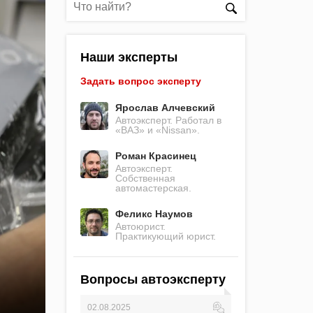
Наши эксперты
Задать вопрос эксперту
Ярослав Алчевский
Автоэксперт. Работал в
«ВАЗ» и «Nissan».
Роман Красинец
Автоэксперт.
Собственная
автомастерская.
Феликс Наумов
Автоюрист.
Практикующий юрист.
Вопросы автоэксперту
02.08.2025