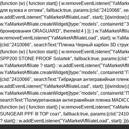
(function (w) { function start() { w.removeEventListener("YaMa
для кузова и оптики", fallback:true, params:{clid:"2410066", s
w.addEventListener("YaMarketAffiliateLoad", start); })(window);(f
w.YaMarketAffiliate.createWidget({type:"models", container
бронирования ORAGUARD", themeId:4 } }); } w.YaMarketAffiliate ? 
w.removeEventListener("YaMarketAffiliateLoad", start); w.YaMa
{clid:"2410066", searchText:"Пленка Черный карбон 3D структура 
(function (w) { function start() { w.removeEventListener("YaMar
SPP200 STONE PROOF Solartek", fallback:true, params:{clid:
w.YaMarketAffiliate ? start() : w.addEventListener("YaMarketAffili
w.YaMarketAffiliate.createWidget({type:"models", containe
{clid:"2410066", searchText:"Гибридная антигравийная пленк
w.addEventListener("YaMarketAffiliateLoad", start); })(window);(f
w.YaMarketAffiliate.createWidget({type:"models", container
searchText:"Полиуретановая антигравийная пленка MADICO PROTE
(function (w) { function start() { w.removeEventListener("YaMa
SUNGEAR PPF III ТОР соат", fallback:true, params:{clid:"241
? start() : w.addEventListener("YaMarketAffiliateLoad", start); })