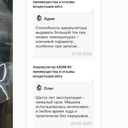
преимущества и отзывы
владельцев авто
Адам
Способность аккумулятора
выдавать большой ток при
низких температурах –
ключевой параметр,
особенно при запуске
двигателя в мороз. Мой опыт
11.02.2026
показывает, что данный
аккумулятор полностью
оправдывает свою
Аккумулятор АКОМ 60:
стоимость. Долго сомневался
преимущества и отзывы
перед приобретением, но в
владельцев авто
итоге ни разу не пожалел.
Считаю, что это отличное
вложение, избавляющее от
Олег
головной боли, связанной с
АКБ. Подтверждаю
Шесть лет эксплуатации –
немалый срок. Машина
использовалась интенсивно,
в любое время года и
практически без перерывов.
Разумеется, в
03.02.2026
экстремальные морозы,