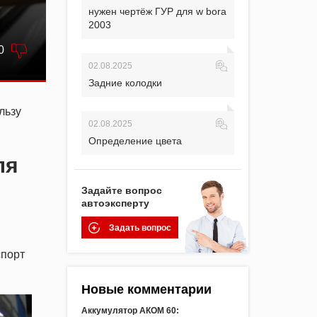
нужен чертёж ГУР для w bora
2003
0
02.08.2025
Задние колодки
льзу
02.08.2025
Определение цвета
ля
Задайте вопрос
автоэксперту
Задать вопрос
спорт
Новые комментарии
Аккумулятор АКОМ 60: