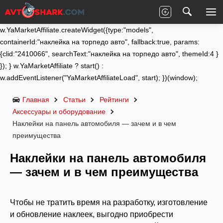
(function (w) { function start() {
w.removeEventListener("YaMarketAffiliateLoad", start);
w.YaMarketAffiliate.createWidget({type:"models",
containerId:"наклейка на торпедо авто", fallback:true, params:
{clid:"2410066", searchText:"наклейка на торпедо авто", themeId:4 }
}); } w.YaMarketAffiliate ? start() :
w.addEventListener("YaMarketAffiliateLoad", start); })(window);
Главная
Статьи
Рейтинги
Аксессуары и оборудование
Наклейки на панель автомобиля — зачем и в чем
преимущества
Наклейки на панель автомобиля
— зачем и в чем преимущества
Чтобы не тратить время на разработку, изготовление
и обновление наклеек, выгодно приобрести