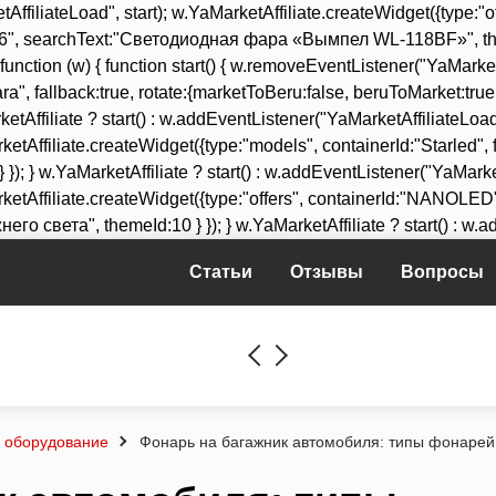
AffiliateLoad", start); w.YaMarketAffiliate.createWidget({type:"off
66", searchText:"Светодиодная фара «Вымпел WL-118BF»", themeId
unction (w) { function start() { w.removeEventListener("YaMarketA
fara", fallback:true, rotate:{marketToBeru:false, beruToMarket:
ffiliate ? start() : w.addEventListener("YaMarketAffiliateLoad", s
tAffiliate.createWidget({type:"models", containerId:"Starled", f
 } w.YaMarketAffiliate ? start() : w.addEventListener("YaMarketAff
etAffiliate.createWidget({type:"offers", containerId:"NANOLED", 
света", themeId:10 } }); } w.YaMarketAffiliate ? start() : w.ad
Статьи
Отзывы
Вопросы
и оборудование
Фонарь на багажник автомобиля: типы фонарей