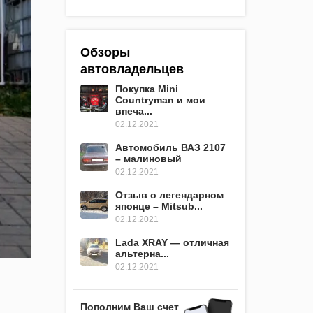
Обзоры
автовладельцев
Покупка Mini
Countryman и мои
впеча...
02.12.2021
Автомобиль ВАЗ 2107
– малиновый
02.12.2021
Отзыв о легендарном
японце – Mitsub...
02.12.2021
Lada XRAY — отличная
альтерна...
02.12.2021
Пополним Ваш счет