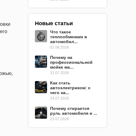
Новые статьи
новки
его
Что такое
теплообменник в
автомобил...
02.08.2026
Почему на
профессиональной
мойке ма...
рожью,
31.07.2026
Как стать
автоэлектриком: с
чего на...
24.07.2026
Почему стирается
руль автомобиля и ...
23.07.2026