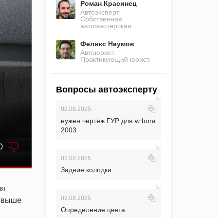
Роман Красинец
Автоэксперт.
Собственная
автомастерская.
Феликс Наумов
Автоюрист.
Практикующий юрист.
Вопросы автоэксперту
02.08.2025
нужен чертёж ГУР для w bora
2003
0
02.08.2025
Задние колодки
ля
02.08.2025
й выше
Определение цвета