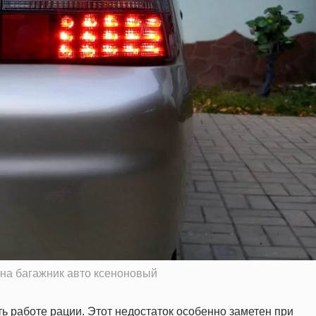
на багажник авто ксеноновый
 работе рации. Этот недостаток особенно заметен при