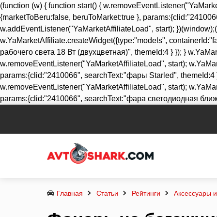
(function (w) { function start() { w.removeEventListener("YaMarket
{marketToBeru:false, beruToMarket:true }, params:{clid:"24100
w.addEventListener("YaMarketAffiliateLoad", start); })(window);(f
w.YaMarketAffiliate.createWidget({type:"models", containerId:"
рабочего света 18 Вт (двухцветная)", themeId:4 } }); } w.YaMarketA
w.removeEventListener("YaMarketAffiliateLoad", start); w.YaMarke
params:{clid:"2410066", searchText:"фары Starled", themeId:4 } });
w.removeEventListener("YaMarketAffiliateLoad", start); w.YaMark
params:{clid:"2410066", searchText:"фара светодиодная ближнего 
Главная
Статьи
Рейтинги
Аксессуары 