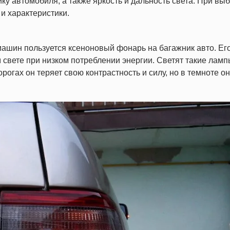
ику автомобиля, а также яркость и дальность света. При вы
и характеристики.
ашин пользуется ксеноновый фонарь на багажник авто. Ег
 свете при низком потреблении энергии. Светят такие ламп
огах он теряет свою контрастность и силу, но в темноте о