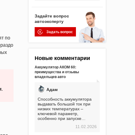
Задайте вопрос
автоэксперту
Задать вопрос
ят по
ораздо
ных
Новые комментарии
Аккумулятор АКОМ 60:
преимущества и отзывы
владельцев авто
м.
Адам
Способность аккумулятора
выдавать большой ток при
низких температурах –
ключевой параметр,
особенно при запуске
двигателя в мороз. Мой опыт
11.02.2026
показывает, что данный
аккумулятор полностью