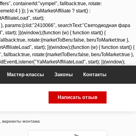
ers", containerId:"vympel", fallback:true, rotate:
:4 } }); } w.YaMarketAffiliate ? start() :
ffiliateLoad", start);
true }, params:{clid:"2410066", searchText:"Светодиодная фара
tart); })(window);(function (w) { function start() {
allback:true, rotate:{marketToBeru:false, beruToMarket:true },
iliateLoad", start); })(window);(function (w) { function start() {
fallback:true, rotate:{marketToBeru:false, beruToMarket:true },
dEventListener("YaMarketAffiliateLoad", start); })(window);
Мастер-классы
Законы
Контакты
Написать отзыв
, варианты монтажа