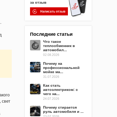
за отзыв
Написать отзыв
.
Последние статьи
д
Что такое
теплообменник в
автомобил...
02.08.2026
Почему на
профессиональной
мойке ма...
31.07.2026
Как стать
автоэлектриком: с
чего на...
акого
24.07.2026
 свет
Почему стирается
руль автомобиля и ...
в
23.07.2026