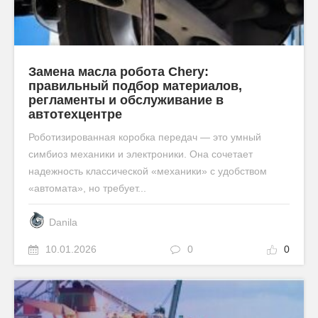
Замена масла робота Chery:
правильный подбор материалов,
регламенты и обслуживание в
автотехцентре
Роботизированная коробка передач — это умный
симбиоз механики и электроники. Она сочетает
надежность классической «механики» с удобством
«автомата», но требует...
Danila
10.01.2026
0
0