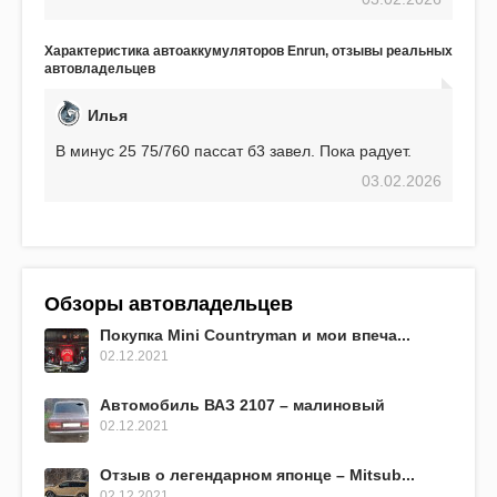
использования не было ни единой поломки,
связанной с аккумулятором. Прекрасный
аккумулятор! Недавно установил новый АКОМ +
Характеристика автоаккумуляторов Enrun, отзывы реальных
EFB 75. Судя по характеристикам, он даже
автовладельцев
превосходит предыдущую модель.
Илья
В минус 25 75/760 пассат б3 завел. Пока радует.
03.02.2026
Обзоры автовладельцев
Покупка Mini Countryman и мои впеча...
02.12.2021
Автомобиль ВАЗ 2107 – малиновый
02.12.2021
Отзыв о легендарном японце – Mitsub...
02.12.2021