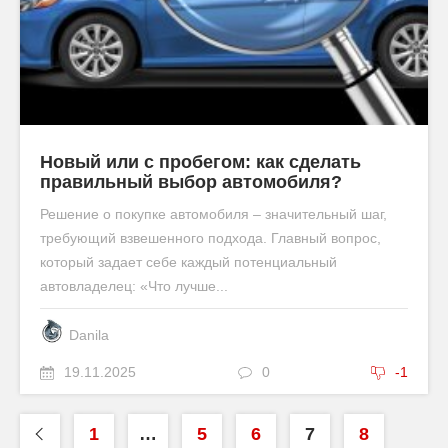
Новый или с пробегом: как сделать
правильный выбор автомобиля?
Решение о покупке автомобиля – значительный шаг,
требующий взвешенного подхода. Главный вопрос,
который задает себе каждый потенциальный
автовладелец: «Что лучше...
Danila
19.11.2025
0
-1
1
…
5
6
7
8