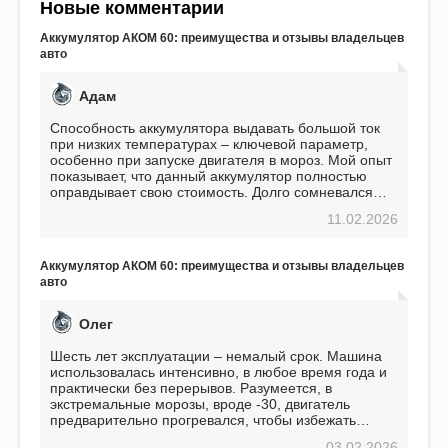
Новые комментарии
Аккумулятор АКОМ 60: преимущества и отзывы владельцев
авто
Адам
Способность аккумулятора выдавать большой ток
при низких температурах – ключевой параметр,
особенно при запуске двигателя в мороз. Мой опыт
показывает, что данный аккумулятор полностью
оправдывает свою стоимость. Долго сомневался
перед приобретением, но в итоге ни разу не
11.02.2026
пожалел. Считаю, что это отличное вложение,
избавляющее от головной боли, связанной с АКБ.
Подтверждаю
Аккумулятор АКОМ 60: преимущества и отзывы владельцев
авто
Олег
Шесть лет эксплуатации – немалый срок. Машина
использовалась интенсивно, в любое время года и
практически без перерывов. Разумеется, в
экстремальные морозы, вроде -30, двигатель
предварительно прогревался, чтобы избежать
проблем. И тем не менее, за весь период
03.02.2026