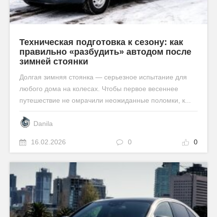
Техническая подготовка к сезону: как
правильно «разбудить» автодом после
зимней стоянки
Долгая зимняя стоянка — серьезное испытание для
любого дома на колесах. Чтобы первое весеннее
путешествие не омрачили неожиданные поломки, к...
Danila
16.02.2026
0
0