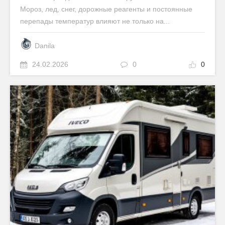
Мороз, лед, снег, дорожные реагенты и постоянные
перепады температур влияют не только на...
Danila
24.02.2026
0
0