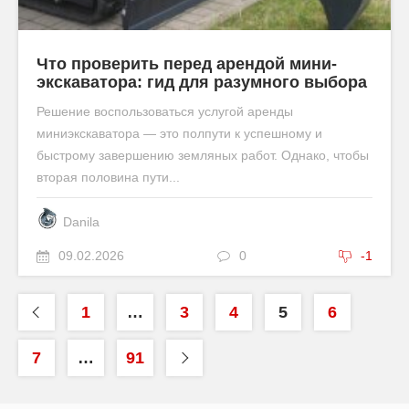
Что проверить перед арендой мини-
экскаватора: гид для разумного выбора
Решение воспользоваться услугой аренды
миниэкскаватора — это полпути к успешному и
быстрому завершению земляных работ. Однако, чтобы
вторая половина пути...
Danila
09.02.2026
0
-1
1
…
3
4
5
6
7
…
91