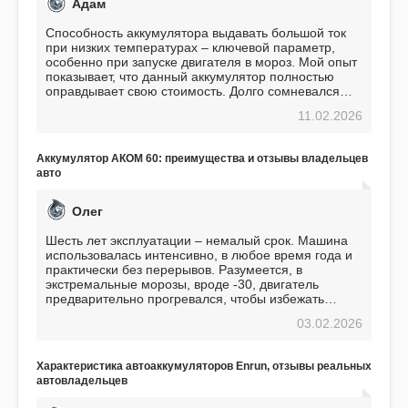
Адам
Способность аккумулятора выдавать большой ток
при низких температурах – ключевой параметр,
особенно при запуске двигателя в мороз. Мой опыт
показывает, что данный аккумулятор полностью
оправдывает свою стоимость. Долго сомневался
перед приобретением, но в итоге ни разу не
11.02.2026
пожалел. Считаю, что это отличное вложение,
избавляющее от головной боли, связанной с АКБ.
Подтверждаю
Аккумулятор АКОМ 60: преимущества и отзывы владельцев
авто
Олег
Шесть лет эксплуатации – немалый срок. Машина
использовалась интенсивно, в любое время года и
практически без перерывов. Разумеется, в
экстремальные морозы, вроде -30, двигатель
предварительно прогревался, чтобы избежать
проблем. И тем не менее, за весь период
03.02.2026
использования не было ни единой поломки,
связанной с аккумулятором. Прекрасный
аккумулятор! Недавно установил новый АКОМ +
Характеристика автоаккумуляторов Enrun, отзывы реальных
EFB 75. Судя по характеристикам, он даже
автовладельцев
превосходит предыдущую модель.