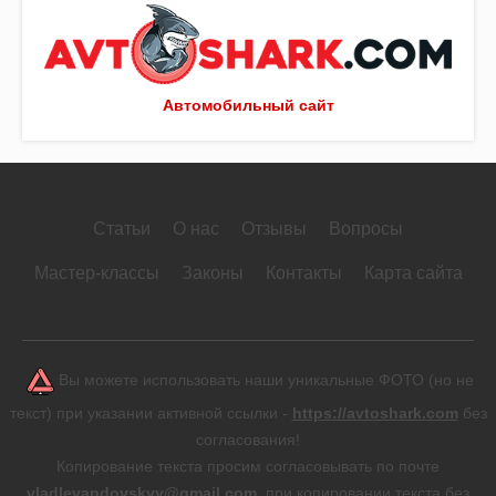
Автомобильный сайт
Статьи
О нас
Отзывы
Вопросы
Мастер-классы
Законы
Контакты
Карта сайта
Вы можете использовать наши уникальные ФОТО (но не
текст) при указании активной ссылки -
https://avtoshark.com
без
согласования!
Копирование текста просим согласовывать по почте
vladlevandovskyy@gmail.com
, при копировании текста без