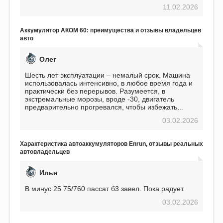
перед приобретением, но в итоге ни разу не
11.02.2026
пожалел. Считаю, что это отличное вложение,
избавляющее от головной боли, связанной с АКБ.
Подтверждаю
Аккумулятор АКОМ 60: преимущества и отзывы владельцев
авто
Олег
Шесть лет эксплуатации – немалый срок. Машина
использовалась интенсивно, в любое время года и
практически без перерывов. Разумеется, в
экстремальные морозы, вроде -30, двигатель
предварительно прогревался, чтобы избежать
проблем. И тем не менее, за весь период
03.02.2026
использования не было ни единой поломки,
связанной с аккумулятором. Прекрасный
аккумулятор! Недавно установил новый АКОМ +
Характеристика автоаккумуляторов Enrun, отзывы реальных
EFB 75. Судя по характеристикам, он даже
автовладельцев
превосходит предыдущую модель.
Илья
В минус 25 75/760 пассат б3 завел. Пока радует.
03.02.2026