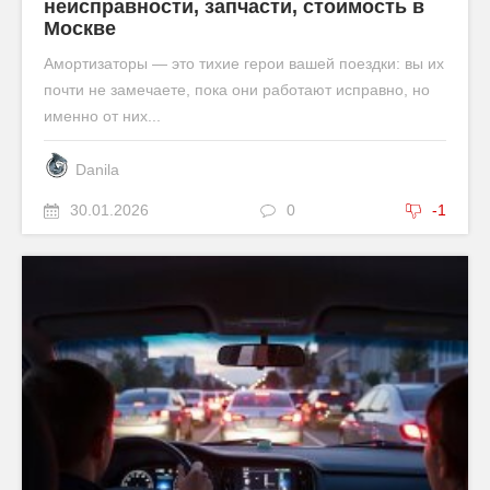
неисправности, запчасти, стоимость в
Москве
Амортизаторы — это тихие герои вашей поездки: вы их
почти не замечаете, пока они работают исправно, но
именно от них...
Danila
30.01.2026
0
-1