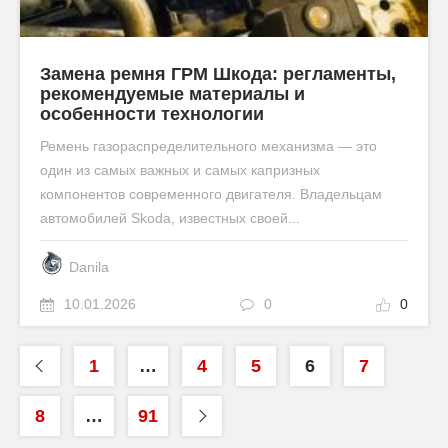
Замена ремня ГРМ Шкода: регламенты,
рекомендуемые материалы и
особенности технологии
Ремень газораспределительного механизма — это
один из самых важных и самых капризных
компонентов современного двигателя. Владельцам
автомобилей Skoda, известных своей...
Danila
10.01.2026
0
0
1
…
4
5
6
7
8
…
91