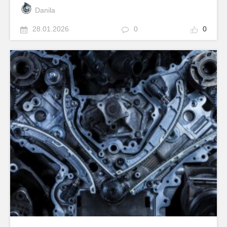
Danila
28.01.2026
0
0