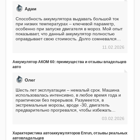
Адам
Способность аккумулятора выдавать большой ток
при низких температурах – ключевой параметр,
особенно при запуске двигателя в мороз. Мой опыт
показывает, что данный аккумулятор полностью
оправдывает свою стоимость. Долго сомневался
перед приобретением, но в итоге ни разу не
11.02.2026
пожалел. Считаю, что это отличное вложение,
избавляющее от головной боли, связанной с АКБ.
Подтверждаю
Аккумулятор АКОМ 60: преимущества и отзывы владельцев
авто
Олег
Шесть лет эксплуатации – немалый срок. Машина
использовалась интенсивно, в любое время года и
практически без перерывов. Разумеется, в
экстремальные морозы, вроде -30, двигатель
предварительно прогревался, чтобы избежать
проблем. И тем не менее, за весь период
03.02.2026
использования не было ни единой поломки,
связанной с аккумулятором. Прекрасный
аккумулятор! Недавно установил новый АКОМ +
Характеристика автоаккумуляторов Enrun, отзывы реальных
EFB 75. Судя по характеристикам, он даже
автовладельцев
превосходит предыдущую модель.