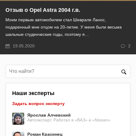
Отзыв о Opel Astra 2004 г.в.
Моим первым автомобилем стал Шеврале Ланос,
подаренный мне отцом на 20-летие. У меня были весьма
шальные студенческие годы, поэтому я…
19.05.2020
2
Наши эксперты
Задать вопрос эксперту
Ярослав Алчевский
Автоэксперт. Работал в «ВАЗ» и «Nissan».
Роман Красинец