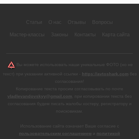
Статьи
О нас
Отзывы
Вопросы
Мастер-классы
Законы
Контакты
Карта сайта
Вы можете использовать наши уникальные ФОТО (но не
текст) при указании активной ссылки -
https://avtoshark.com
без
согласования!
Копирование текста просим согласовывать по почте
vladlevandovskyy@gmail.com
, при копировании текста без
согласования будем писать жалобы хостеру, регистратору и
поисковикам.
Использование сайта означает Ваше согласие с
пользовательским соглашением
и
политикой