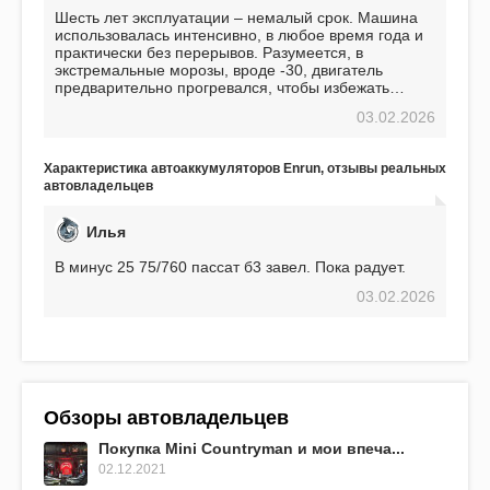
Шесть лет эксплуатации – немалый срок. Машина
использовалась интенсивно, в любое время года и
практически без перерывов. Разумеется, в
экстремальные морозы, вроде -30, двигатель
предварительно прогревался, чтобы избежать
проблем. И тем не менее, за весь период
03.02.2026
использования не было ни единой поломки,
связанной с аккумулятором. Прекрасный
аккумулятор! Недавно установил новый АКОМ +
Характеристика автоаккумуляторов Enrun, отзывы реальных
EFB 75. Судя по характеристикам, он даже
автовладельцев
превосходит предыдущую модель.
Илья
В минус 25 75/760 пассат б3 завел. Пока радует.
03.02.2026
Обзоры автовладельцев
Покупка Mini Countryman и мои впеча...
02.12.2021