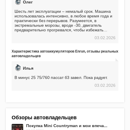
Олег
Шесть лет эксплуатации – немалый срок. Машина
использовалась интенсивно, в любое время года и
практически без перерывов. Разумеется, в
экстремальные морозы, вроде -30, двигатель
предварительно прогревался, чтобы избежать
проблем. И тем не менее, за весь период
03.02.2026
использования не было ни единой поломки,
связанной с аккумулятором. Прекрасный
аккумулятор! Недавно установил новый АКОМ +
Характеристика автоаккумуляторов Enrun, отзывы реальных
EFB 75. Судя по характеристикам, он даже
автовладельцев
превосходит предыдущую модель.
Илья
В минус 25 75/760 пассат б3 завел. Пока радует.
03.02.2026
Обзоры автовладельцев
Покупка Mini Countryman и мои впеча...