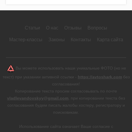
Статьи
О нас
Отзывы
Вопросы
Мастер-классы
Законы
Контакты
Карта сайта
Вы можете использовать наши уникальные ФОТО (но не
текст) при указании активной ссылки -
https://avtoshark.com
без
согласования!
Копирование текста просим согласовывать по почте
vladlevandovskyy@gmail.com
, при копировании текста без
согласования будем писать жалобы хостеру, регистратору и
поисковикам.
Использование сайта означает Ваше согласие с