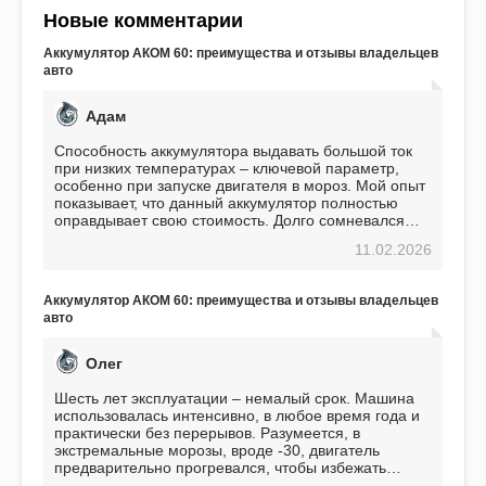
Новые комментарии
Аккумулятор АКОМ 60: преимущества и отзывы владельцев
авто
Адам
Способность аккумулятора выдавать большой ток
при низких температурах – ключевой параметр,
особенно при запуске двигателя в мороз. Мой опыт
показывает, что данный аккумулятор полностью
оправдывает свою стоимость. Долго сомневался
перед приобретением, но в итоге ни разу не
11.02.2026
пожалел. Считаю, что это отличное вложение,
избавляющее от головной боли, связанной с АКБ.
Подтверждаю
Аккумулятор АКОМ 60: преимущества и отзывы владельцев
авто
Олег
Шесть лет эксплуатации – немалый срок. Машина
использовалась интенсивно, в любое время года и
практически без перерывов. Разумеется, в
экстремальные морозы, вроде -30, двигатель
предварительно прогревался, чтобы избежать
проблем. И тем не менее, за весь период