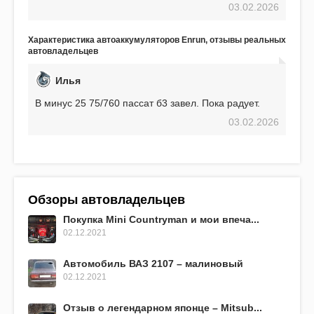
03.02.2026
использования не было ни единой поломки,
связанной с аккумулятором. Прекрасный
аккумулятор! Недавно установил новый АКОМ +
Характеристика автоаккумуляторов Enrun, отзывы реальных
EFB 75. Судя по характеристикам, он даже
автовладельцев
превосходит предыдущую модель.
Илья
В минус 25 75/760 пассат б3 завел. Пока радует.
03.02.2026
Обзоры автовладельцев
Покупка Mini Countryman и мои впеча...
02.12.2021
Автомобиль ВАЗ 2107 – малиновый
02.12.2021
Отзыв о легендарном японце – Mitsub...