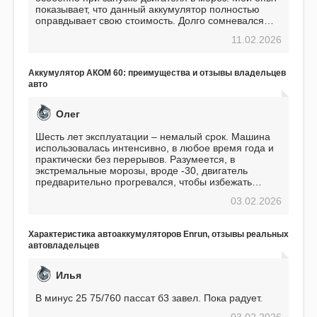
показывает, что данный аккумулятор полностью
оправдывает свою стоимость. Долго сомневался
перед приобретением, но в итоге ни разу не
11.02.2026
пожалел. Считаю, что это отличное вложение,
избавляющее от головной боли, связанной с АКБ.
Подтверждаю
Аккумулятор АКОМ 60: преимущества и отзывы владельцев
авто
Олег
Шесть лет эксплуатации – немалый срок. Машина
использовалась интенсивно, в любое время года и
практически без перерывов. Разумеется, в
экстремальные морозы, вроде -30, двигатель
предварительно прогревался, чтобы избежать
проблем. И тем не менее, за весь период
03.02.2026
использования не было ни единой поломки,
связанной с аккумулятором. Прекрасный
аккумулятор! Недавно установил новый АКОМ +
Характеристика автоаккумуляторов Enrun, отзывы реальных
EFB 75. Судя по характеристикам, он даже
автовладельцев
превосходит предыдущую модель.
Илья
В минус 25 75/760 пассат б3 завел. Пока радует.
03.02.2026