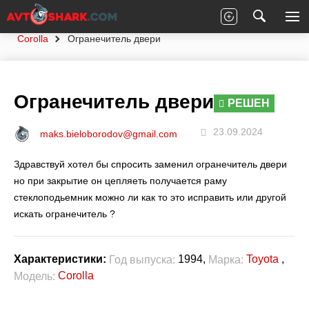
Главная
Вопросы экспертам
Toyota
Corolla
Огранечитель двери
Огранечитель двери
РЕШЕН
23.09.2024
maks.bieloborodov@gmail.com
Здравствуй хотел бы спросить заменил огранечитель двери
но при закрытие он цепляеть получается раму
стеклоподьемник можно ли как то это исправить или другой
искать огранечитель ?
1994,
Toyota
,
Характеристики:
Год выпуска:
Марка:
Corolla
Модель: