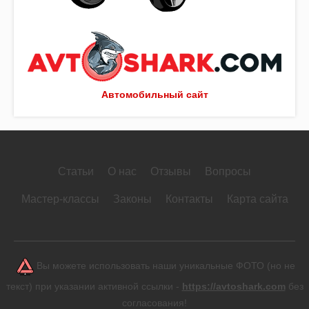
Автомобильный сайт
Статьи
О нас
Отзывы
Вопросы
Мастер-классы
Законы
Контакты
Карта сайта
Вы можете использовать наши уникальные ФОТО (но не
текст) при указании активной ссылки -
https://avtoshark.com
без
согласования!