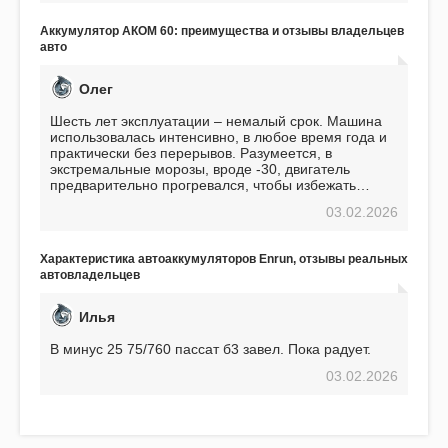
избавляющее от головной боли, связанной с АКБ.
Подтверждаю
Аккумулятор АКОМ 60: преимущества и отзывы владельцев
авто
Олег
Шесть лет эксплуатации – немалый срок. Машина
использовалась интенсивно, в любое время года и
практически без перерывов. Разумеется, в
экстремальные морозы, вроде -30, двигатель
предварительно прогревался, чтобы избежать
проблем. И тем не менее, за весь период
03.02.2026
использования не было ни единой поломки,
связанной с аккумулятором. Прекрасный
аккумулятор! Недавно установил новый АКОМ +
Характеристика автоаккумуляторов Enrun, отзывы реальных
EFB 75. Судя по характеристикам, он даже
автовладельцев
превосходит предыдущую модель.
Илья
В минус 25 75/760 пассат б3 завел. Пока радует.
03.02.2026