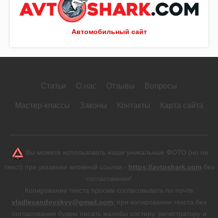
Автомобильный сайт
Статьи
О нас
Отзывы
Вопросы
Мастер-классы
Законы
Контакты
Карта сайта
Вы можете использовать наши уникальные ФОТО (но не
текст) при указании активной ссылки -
https://avtoshark.com
без
согласования!
Копирование текста просим согласовывать по почте
vladlevandovskyy@gmail.com
, при копировании текста без
согласования будем писать жалобы хостеру, регистратору и