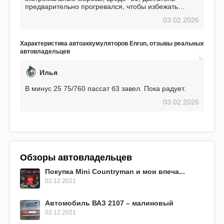
предварительно прогревался, чтобы избежать
проблем. И тем не менее, за весь период
03.02.2026
использования не было ни единой поломки,
связанной с аккумулятором. Прекрасный
аккумулятор! Недавно установил новый АКОМ +
Характеристика автоаккумуляторов Enrun, отзывы реальных
EFB 75. Судя по характеристикам, он даже
автовладельцев
превосходит предыдущую модель.
Илья
В минус 25 75/760 пассат б3 завел. Пока радует.
03.02.2026
Обзоры автовладельцев
Покупка Mini Countryman и мои впеча...
02.12.2021
Автомобиль ВАЗ 2107 – малиновый
02.12.2021