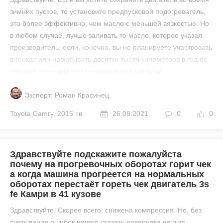
зимних пусков, то установите предпусковой подогреватель,
это более эффективно, чем масло с меньшей вязкостью. Но
в любом случае, лучше заливать то масло, которое указал
производитель, если, конечно, вы не планируете участвовать
в гонках или наматывать десятки тысяч километров в год по
сильной жаре или при максимальной нагрузке.
Эксперт: Роман Красинец
Toyota
Camry
,
2015 г.в.
26.08.2021
0
0
Здравствуйте подскажите пожалуйста
почему на прогревочных оборотах горит чек
а когда машина прогреется на нормальных
оборотах перестаёт гореть чек двигатель 3s
fe Камри в 41 кузове
Здравствуйте. Скорее всего, снижена компрессия. Но, без
считывания ошибок ничего сказать наверняка нельзя.