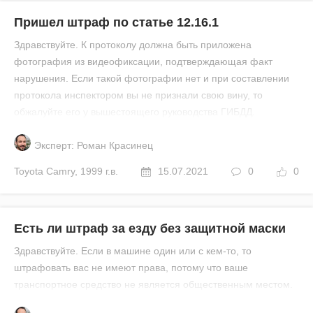
Пришел штраф по статье 12.16.1
Здравствуйте. К протоколу должна быть приложена
фотография из видеофиксации, подтверждающая факт
нарушения. Если такой фотографии нет и при составлении
протокола инспектором вы не признали свою вину, то
обжалуйте его у вышестоящего руководства ГИБДД.
Эксперт: Роман Красинец
Toyota
Camry
,
1999 г.в.
15.07.2021
0
0
Есть ли штраф за езду без защитной маски
Здравствуйте. Если в машине один или с кем-то, то
штрафовать вас не имеют права, потому что ваше
транспортное средство не является общественным местом.