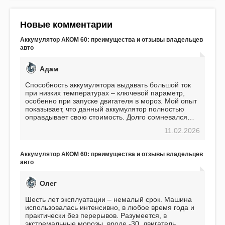
Новые комментарии
Аккумулятор АКОМ 60: преимущества и отзывы владельцев
авто
Адам
Способность аккумулятора выдавать большой ток
при низких температурах – ключевой параметр,
особенно при запуске двигателя в мороз. Мой опыт
показывает, что данный аккумулятор полностью
оправдывает свою стоимость. Долго сомневался
перед приобретением, но в итоге ни разу не
11.02.2026
пожалел. Считаю, что это отличное вложение,
избавляющее от головной боли, связанной с АКБ.
Подтверждаю
Аккумулятор АКОМ 60: преимущества и отзывы владельцев
авто
Олег
Шесть лет эксплуатации – немалый срок. Машина
использовалась интенсивно, в любое время года и
практически без перерывов. Разумеется, в
экстремальные морозы, вроде -30, двигатель