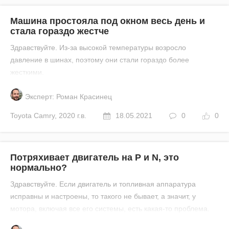
Машина простояла под окном весь день и
стала гораздо жестче
Здравствуйте. Из-за высокой температуры возросло
давление в шинах, поэтому они стали гораздо более
жесткими.
Эксперт: Роман Красинец
Toyota
Camry
,
2020 г.в.
18.05.2021
0
0
Потряхивает двигатель на P и N, это
нормально?
Здравствуйте. Если двигатель и топливная аппаратура
исправны и настроены, то такого не бывает, а значит, у
мотора, включая все его системы, есть какая-то проблема.