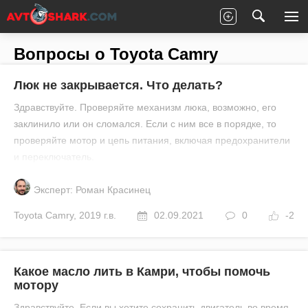
Главная
Все вопросы
Toyota
Camry
Вопросы о Toyota Camry
Люк не закрывается. Что делать?
Здравствуйте. Проверяйте механизм люка, возможно, его
заклинило или он сломался. Если с ним все в порядке, то
проверяйте мотор и цепь питания, включая предохранители
и переключатель.
Эксперт: Роман Красинец
Toyota
Camry
,
2019 г.в.
02.09.2021
0
-2
Какое масло лить в Камри, чтобы помочь
мотору
Здравствуйте. Если вы хотите сохранить двигатель во время