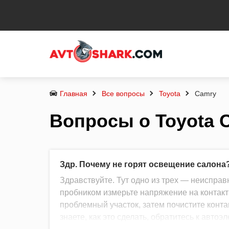
Главная
Все вопросы
Toyota
Camry
Вопросы о Toyota 
Здр. Почему не горят освещение салон
Здравствуйте. Тут одно из трех — неисправн
пробником измерьте напряжение на контакта
проблемный участок, затем почистите конта
знаете, как это сделать, обратитесь к автоэл