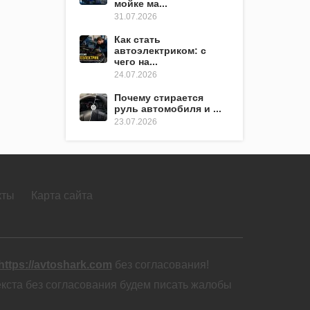
мойке ма...
31.07.2026
Как стать
автоэлектриком: с
чего на...
24.07.2026
Почему стирается
руль автомобиля и ...
23.07.2026
кты
Карта сайта
https://avtoshark.com
без согласования!
екста без согласования будем писать жалобы