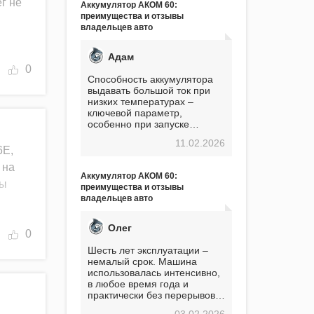
г не
Аккумулятор АКОМ 60:
преимущества и отзывы
владельцев авто
Адам
0
Способность аккумулятора
выдавать большой ток при
низких температурах –
ключевой параметр,
особенно при запуске
двигателя в мороз. Мой опыт
11.02.2026
показывает, что данный
6Е,
аккумулятор полностью
 на
оправдывает свою
Аккумулятор АКОМ 60:
стоимость. Долго сомневался
бы
преимущества и отзывы
перед приобретением, но в
владельцев авто
итоге ни разу не пожалел.
Считаю, что это отличное
вложение, избавляющее от
Олег
0
головной боли, связанной с
АКБ. Подтверждаю
Шесть лет эксплуатации –
немалый срок. Машина
использовалась интенсивно,
в любое время года и
практически без перерывов.
Разумеется, в
03.02.2026