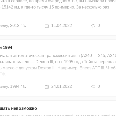
 что в сервисе, во время очередного ТО, вы наызвали пробе
е 15142 км, а где-то тысяч 15 примерно. За несколько раз
,
2012 г.в.
11.04.2022
0
amry
и 1994
нчатая автоматическая трансмиссия aisin (А240 — 245, А24
аливать масло — Dexron III, но с 1995 года Тойота перешла
 масло с допуском Dexron III. Например, Eneos ATF III. Что
АТФ.
,
1994 г.в.
24.01.2022
0
amry
ышать невозможно