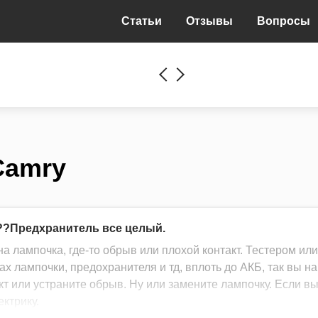
Статьи
Отзывы
Вопросы
Camry
а??Предхранитель все целый.
а лампочка, где-то обрыв или плохой контакт. Тестером или
х лампочки, предохранителя и тд, вплоть до АКБ, так вы н
кт или устраните обрыв. Ну или замените лампочку. Если вы
ектрику.