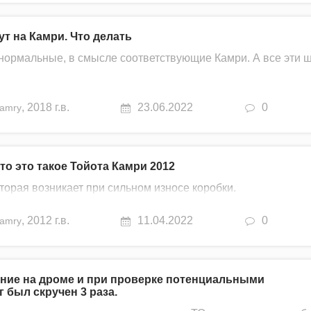
ут на Камри. Что делать
е нормальные, в смысле соответствующие Камри. А все эти
,
2018 г.в.
23.06.2022
0
amry
о это такое Тойота Камри 2012
оторая возникает при сильном износе коробки.
,
2012 г.в.
11.04.2022
0
amry
ение на дроме и при проверке потенциальными
 был скручен 3 раза.