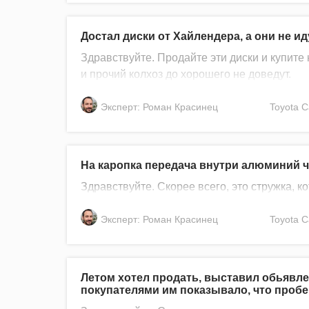
Достал диски от Хайлендера, а они не ид
Здравствуйте. Продайте эти диски и купит
и прочий колхоз до хорошего не доведут.
Эксперт: Роман Красинец
Toyota
C
На каропка передача внутри алюминий чт
Здравствуйте. Скорее всего, это стружка, к
Эксперт: Роман Красинец
Toyota
C
Летом хотел продать, выставил обьявл
покупателями им показывало, что пробег