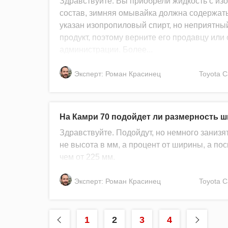
Здравствуйте. Вы приобрели жидкость с из
состав, зимняя омывайка должна содержать
указан изопропиловый спирт, но неприятный
продукт, поэтому верните его продавцу или
администрации. Более...
Эксперт: Роман Красинец
Toyota
C
На Камри 70 подойдет ли размерность ш
Здравствуйте. Подойдут, но немного заниз
не высота в мм, а процент от ширины, а по
чем от 225 мм.
Эксперт: Роман Красинец
Toyota
C
1
2
3
4