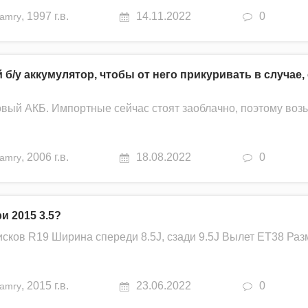
,
1997 г.в.
14.11.2022
0
amry
 б/у аккумулятор, чтобы от него прикуривать в случае,
вый АКБ. Импортные сейчас стоят заоблачно, поэтому воз
,
2006 г.в.
18.08.2022
0
amry
и 2015 3.5?
сков R19 Ширина спереди 8.5J, сзади 9.5J Вылет ET38 Раз
,
2015 г.в.
23.06.2022
0
amry