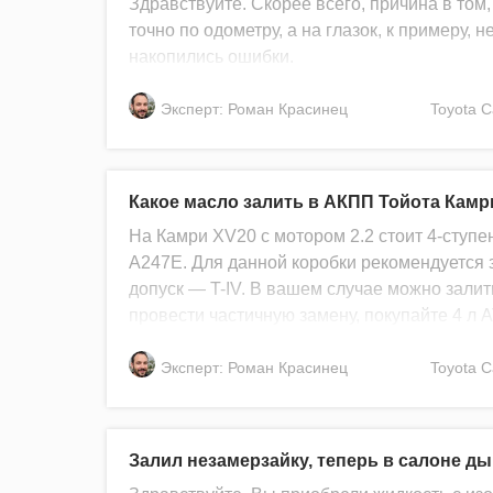
Здравствуйте. Скорее всего, причина в том,
точно по одометру, а на глазок, к примеру, н
накопились ошибки.
Эксперт: Роман Красинец
Toyota
C
Какое масло залить в АКПП Тойота Камр
На Камри XV20 с мотором 2.2 стоит 4-ступе
А247Е. Для данной коробки рекомендуется з
допуск — T-IV. В вашем случае можно залить
провести частичную замену, покупайте 4 л 
Эксперт: Роман Красинец
Toyota
C
Залил незамерзайку, теперь в салоне д