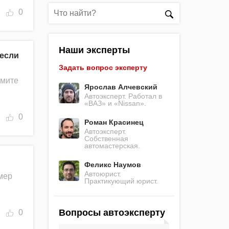
0
Наши эксперты
 если
Задать вопрос эксперту
ьмите
Ярослав Алчевский
Автоэксперт. Работал в
«ВАЗ» и «Nissan».
0
Роман Красинец
Автоэксперт.
Собственная
автомастерская.
Феликс Наумов
Автоюрист.
мер
Практикующий юрист.
Вопросы автоэксперту
0