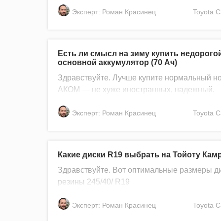
Эксперт: Роман Красинец
Toyota
C
Есть ли смысл на зиму купить недорогой
основной аккумулятор (70 Ач)
Здравствуйте. Лучше купите нормальный но
АКОМ — не хуже иностранных, надежный.
Эксперт: Роман Красинец
Toyota
C
Какие диски R19 выбрать на Тойоту Камр
Здравствуйте. Вот оптимальные размеры ди
резины 245/40/ R19
Эксперт: Роман Красинец
Toyota
C