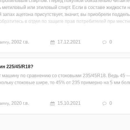
опропиловым спиртом. Перед покупкой обязательно читайте
 метиловый или этиловый спирт. Если в составе жидкости 
 запах ацетона присутствует, значит, вы приобрели поддел
 обратитесь в отдел по защите прав потребителей при местн
,
2002 г.в.
17.12.2021
0
amry
ин 225/45/R18?
ят машину по сравнению со стоковыми 235/45R18. Ведь 45 —
скольку стоковые шире, то 45% от 235 примерно на 5 мм бол
,
2020 г.в.
15.10.2021
0
amry