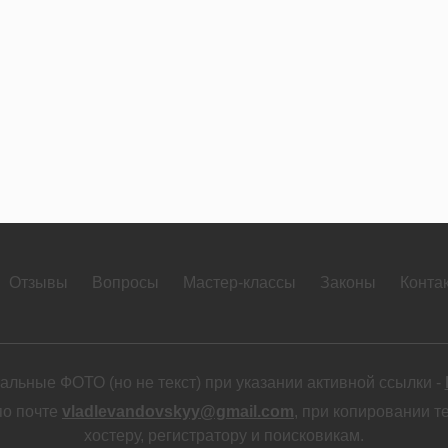
Отзывы
Вопросы
Мастер-классы
Законы
Конта
льные ФОТО (но не текст) при указании активной ссылки -
по почте
vladlevandovskyy@gmail.com
, при копировании т
хостеру, регистратору и поисковикам.