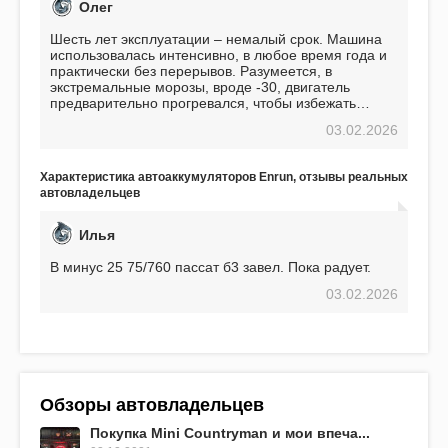
Олег
Шесть лет эксплуатации – немалый срок. Машина
использовалась интенсивно, в любое время года и
практически без перерывов. Разумеется, в
экстремальные морозы, вроде -30, двигатель
предварительно прогревался, чтобы избежать
проблем. И тем не менее, за весь период
03.02.2026
использования не было ни единой поломки,
связанной с аккумулятором. Прекрасный
аккумулятор! Недавно установил новый АКОМ +
Характеристика автоаккумуляторов Enrun, отзывы реальных
EFB 75. Судя по характеристикам, он даже
автовладельцев
превосходит предыдущую модель.
Илья
В минус 25 75/760 пассат б3 завел. Пока радует.
03.02.2026
Обзоры автовладельцев
Покупка Mini Countryman и мои впеча...