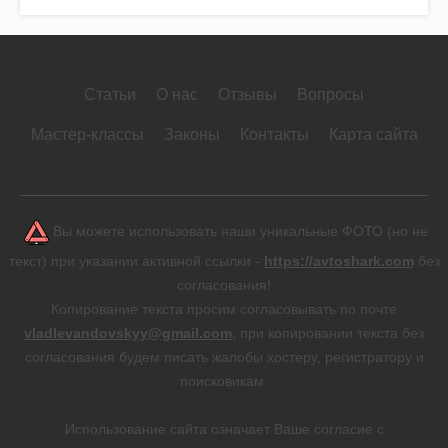
Статьи
О нас
Отзывы
Вопросы
Мастер-классы
Законы
Контакты
Карта сайта
Вы можете использовать наши уникальные ФОТО (но не
текст) при указании активной ссылки -
https://avtoshark.com
без
согласования!
Копирование текста просим согласовывать по почте
vladlevandovskyy@gmail.com
, при копировании текста без
согласования будем писать жалобы хостеру, регистратору и
поисковикам.
Использование сайта означает Ваше согласие с