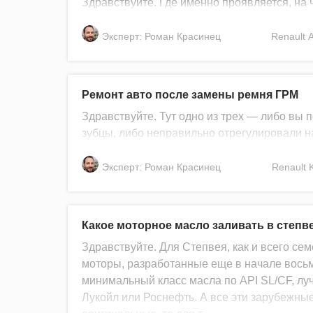
Здравствуйте. Где именно проявляется, на 
Эксперт: Роман Красинец
Renault
Ремонт авто после замены ремня ГРМ
Здравствуйте. Тут одно из трех — либо вы
зубцы, либо неправильно отрегулировали на
Эксперт: Роман Красинец
Renault
Какое моторное масло заливать в степв
Здравствуйте. Для Степвея, как и всего се
моторы, разработанные еще в начале вось
минимальный класс масла по API SL/CF, луч
Лукойл или Роснефть. А все эти зарубежные