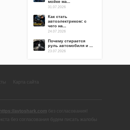
мойке ма...
31.07.2026
Как стать
автоэлектриком: с
чего на...
24.07.2026
Почему стирается
руль автомобиля и ...
23.07.2026
кты
Карта сайта
https://avtoshark.com
без согласования!
екста без согласования будем писать жалобы