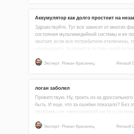
Аккумулятор как долго простоит на нез
Здравствуйте. Тут все зависит от многих фа
состояния мультимедийной системы и ее пот
хватает, если все потребители отключены, т
«подъедает», то может и за пару дней полн
Эксперт: Роман Красинец
Renault
логан заболел
Приветствую. Ну, троить из-за дроссельного
быть. И еще, что за ошибки показало? Без 
проблемы по электрической части у системы
Эксперт: Роман Красинец
Renault