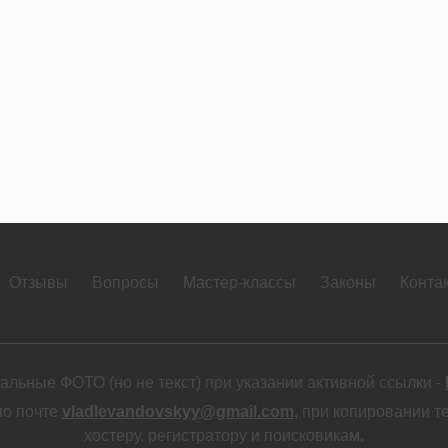
Отзывы
Вопросы
Мастер-классы
Законы
Конта
льные ФОТО (но не текст) при указании активной ссылки -
по почте
vladlevandovskyy@gmail.com
, при копировании т
хостеру, регистратору и поисковикам.