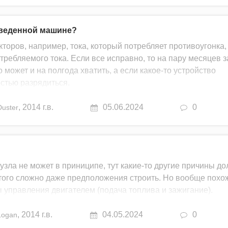
аведенной машине?
кторов, например, тока, который потребляет противоугонка,
ребляемого тока. Если все исправно, то на пару месяцев 
о может и на полгода хватить, а если какое-то устройство
остью разрядиться.
,
2014 г.в.
05.06.2024
0
Duster
 узла не может в приниципе, тут какие-то другие причины д
этого сложно даже предположения строить. Но вообще похо
 управления двигателем (подача топлива и зажигание).
,
2014 г.в.
04.05.2024
0
Logan