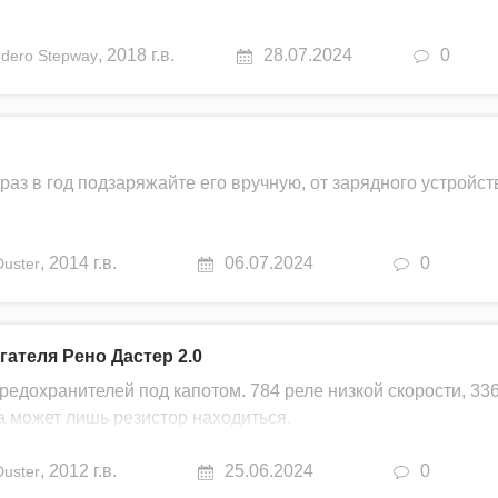
,
2018 г.в.
28.07.2024
0
dero Stepway
раз в год подзаряжайте его вручную, от зарядного устройст
,
2014 г.в.
06.07.2024
0
Duster
ателя Рено Дастер 2.0
предохранителей под капотом. 784 реле низкой скорости, 33
а может лишь резистор находиться.
,
2012 г.в.
25.06.2024
0
Duster