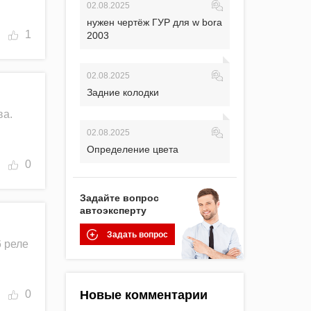
02.08.2025
нужен чертёж ГУР для w bora
1
2003
02.08.2025
Задние колодки
ва.
02.08.2025
Определение цвета
0
Задайте вопрос
автоэксперту
Задать вопрос
6 реле
0
Новые комментарии