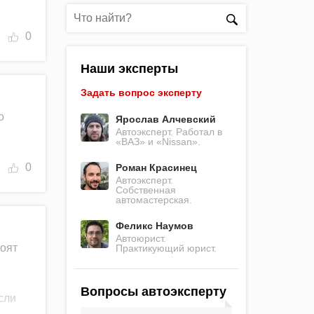
0
Наши эксперты
Задать вопрос эксперту
о
Ярослав Алчевский
Автоэксперт. Работал в
«ВАЗ» и «Nissan».
0
Роман Красинец
Автоэксперт.
Собственная
автомастерская.
Феликс Наумов
Автоюрист.
тоят
Практикующий юрист.
Вопросы автоэксперту
сли