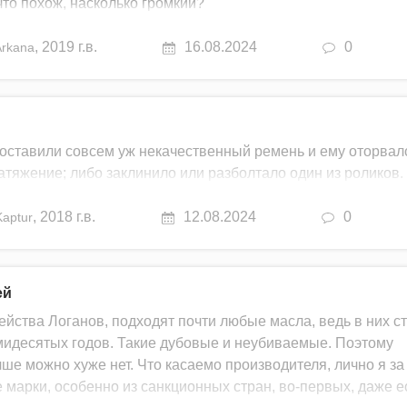
что похож, насколько громкий?
,
2019 г.в.
16.08.2024
0
Arkana
 поставили совсем уж некачественный ремень и ему оторвал
тяжение; либо заклинило или разболтало один из роликов.
,
2018 г.в.
12.08.2024
0
Kaptur
ей
мейства Логанов, подходят почти любые масла, ведь в них с
мидесятых годов. Такие дубовые и неубиваемые. Поэтому
ше можно хуже нет. Что касаемо производителя, лично я за
 марки, особенно из санкционных стран, во-первых, даже е