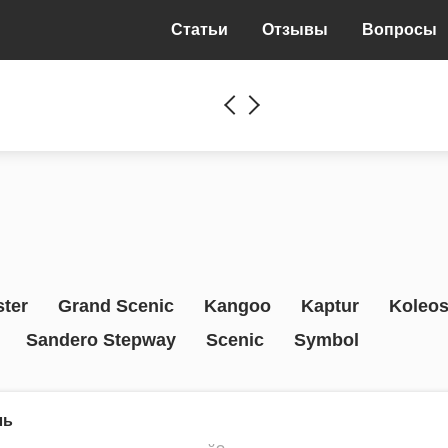
Статьи
Отзывы
Вопросы
ter
Grand Scenic
Kangoo
Kaptur
Koleo
Sandero Stepway
Scenic
Symbol
ль