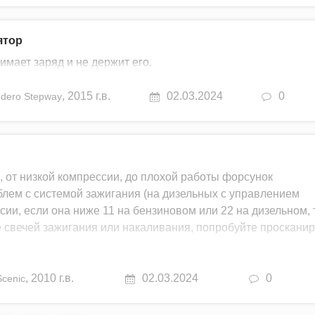
ятор
имает заряд и не держит его.
,
2015 г.в.
02.03.2024
0
dero Stepway
, от низкой компрессии, до плохой работы форсунок
блем с системой зажигания (на дизельных с управлением
ии, если она ниже 11 на бензиновом или 22 на дизельном, 
е свечей зажигания или накаливания, попробуйте проскани
,
2010 г.в.
02.03.2024
0
Scenic