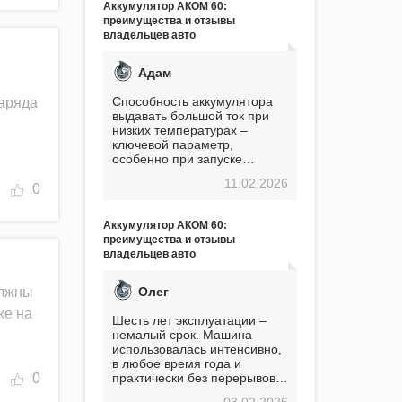
Аккумулятор АКОМ 60:
преимущества и отзывы
владельцев авто
Адам
Способность аккумулятора
заряда
выдавать большой ток при
низких температурах –
ключевой параметр,
особенно при запуске
двигателя в мороз. Мой опыт
11.02.2026
показывает, что данный
0
аккумулятор полностью
оправдывает свою
Аккумулятор АКОМ 60:
стоимость. Долго сомневался
преимущества и отзывы
перед приобретением, но в
владельцев авто
итоге ни разу не пожалел.
Считаю, что это отличное
вложение, избавляющее от
Олег
олжны
головной боли, связанной с
же на
АКБ. Подтверждаю
Шесть лет эксплуатации –
немалый срок. Машина
использовалась интенсивно,
в любое время года и
0
практически без перерывов.
Разумеется, в
03.02.2026