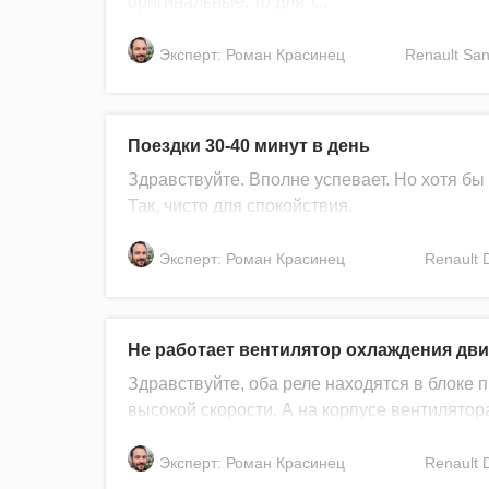
оригинальные, то для т...
Эксперт: Роман Красинец
Renault
San
Поездки 30-40 минут в день
Здравствуйте. Вполне успевает. Но хотя бы 
Так, чисто для спокойствия.
Эксперт: Роман Красинец
Renault
Не работает вентилятор охлаждения двиг
Здравствуйте, оба реле находятся в блоке 
высокой скорости. А на корпусе вентилятор
Эксперт: Роман Красинец
Renault