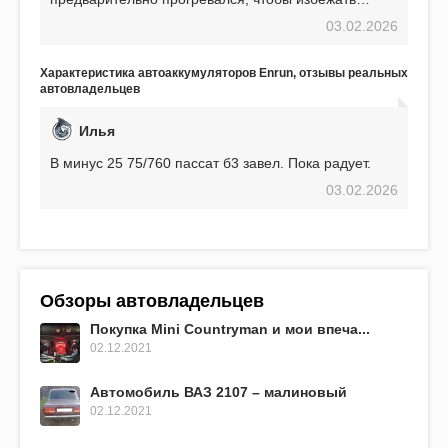
проблем. И тем не менее, за весь период
03.02.2026
использования не было ни единой поломки,
связанной с аккумулятором. Прекрасный
аккумулятор! Недавно установил новый АКОМ +
Характеристика автоаккумуляторов Enrun, отзывы реальных
EFB 75. Судя по характеристикам, он даже
автовладельцев
превосходит предыдущую модель.
Илья
В минус 25 75/760 пассат б3 завел. Пока радует.
03.02.2026
Обзоры автовладельцев
Покупка Mini Countryman и мои впеча...
02.12.2021
Автомобиль ВАЗ 2107 – малиновый
02.12.2021