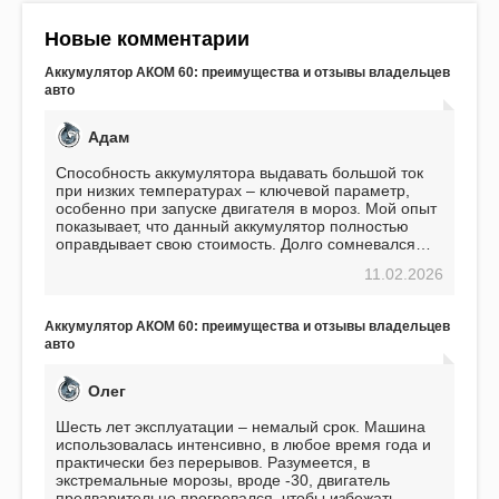
Новые комментарии
Аккумулятор АКОМ 60: преимущества и отзывы владельцев
авто
Адам
Способность аккумулятора выдавать большой ток
при низких температурах – ключевой параметр,
особенно при запуске двигателя в мороз. Мой опыт
показывает, что данный аккумулятор полностью
оправдывает свою стоимость. Долго сомневался
перед приобретением, но в итоге ни разу не
11.02.2026
пожалел. Считаю, что это отличное вложение,
избавляющее от головной боли, связанной с АКБ.
Подтверждаю
Аккумулятор АКОМ 60: преимущества и отзывы владельцев
авто
Олег
Шесть лет эксплуатации – немалый срок. Машина
использовалась интенсивно, в любое время года и
практически без перерывов. Разумеется, в
экстремальные морозы, вроде -30, двигатель
предварительно прогревался, чтобы избежать