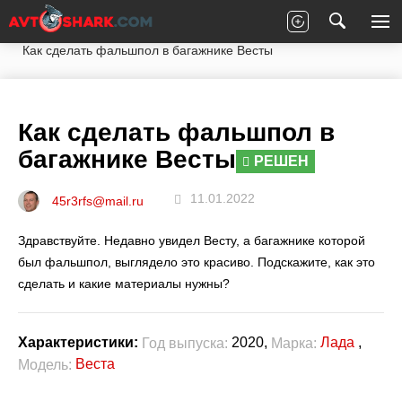
Главная
Вопросы экспертам
Лада
Веста
Как сделать фальшпол в багажнике Весты
Как сделать фальшпол в
багажнике Весты
РЕШЕН
11.01.2022
45r3rfs@mail.ru
Здравствуйте. Недавно увидел Весту, а багажнике которой
был фальшпол, выглядело это красиво. Подскажите, как это
сделать и какие материалы нужны?
2020,
Лада
,
Характеристики:
Год выпуска:
Марка:
Веста
Модель: