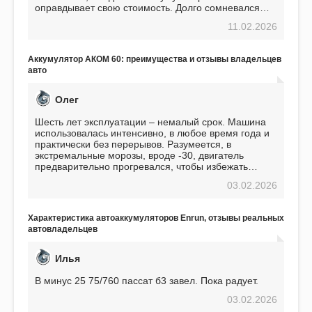
оправдывает свою стоимость. Долго сомневался
перед приобретением, но в итоге ни разу не
11.02.2026
пожалел. Считаю, что это отличное вложение,
избавляющее от головной боли, связанной с АКБ.
Подтверждаю
Аккумулятор АКОМ 60: преимущества и отзывы владельцев
авто
Олег
Шесть лет эксплуатации – немалый срок. Машина
использовалась интенсивно, в любое время года и
практически без перерывов. Разумеется, в
экстремальные морозы, вроде -30, двигатель
предварительно прогревался, чтобы избежать
проблем. И тем не менее, за весь период
03.02.2026
использования не было ни единой поломки,
связанной с аккумулятором. Прекрасный
аккумулятор! Недавно установил новый АКОМ +
Характеристика автоаккумуляторов Enrun, отзывы реальных
EFB 75. Судя по характеристикам, он даже
автовладельцев
превосходит предыдущую модель.
Илья
В минус 25 75/760 пассат б3 завел. Пока радует.
03.02.2026