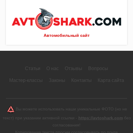
Автомобильный сайт
Статьи
О нас
Отзывы
Вопросы
Мастер-классы
Законы
Контакты
Карта сайта
Вы можете использовать наши уникальные ФОТО (но не
текст) при указании активной ссылки -
https://avtoshark.com
без
согласования!
Копирование текста просим согласовывать по почте