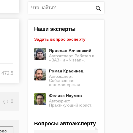
Наши эксперты
Задать вопрос эксперту
Ярослав Алчевский
Автоэксперт. Работал в
«ВАЗ» и «Nissan».
Роман Красинец
472.5
Автоэксперт.
Собственная
автомастерская.
Феликс Наумов
Автоюрист.
0
Практикующий юрист.
Вопросы автоэксперту
рос