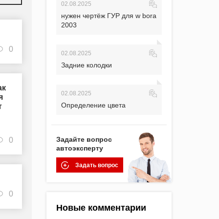
02.08.2025
нужен чертёж ГУР для w bora
2003
0
02.08.2025
Задние колодки
ак
02.08.2025
я
Определение цвета
т
Задайте вопрос
0
автоэксперту
Задать вопрос
0
Новые комментарии