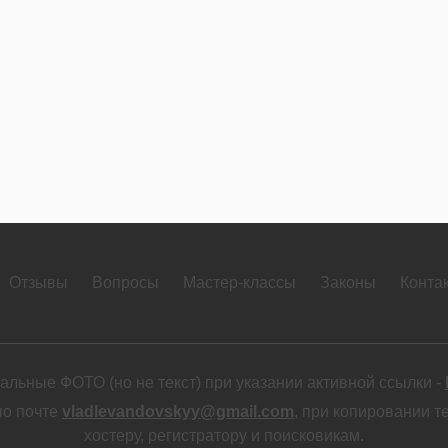
Отзывы
Вопросы
Мастер-классы
Законы
Конта
льные ФОТО (но не текст) при указании активной ссылки -
по почте
vladlevandovskyy@gmail.com
, при копировании т
хостеру, регистратору и поисковикам.