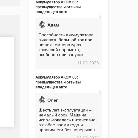
Аккумулятор АКОМ 60:
преимущества и отзывы
владельцев авто
Адам
Способность аккумулятора
выдавать большой ток при
низких температурах –
ключевой параметр,
особенно при запуске
двигателя в мороз. Мой опыт
11.02.2026
показывает, что данный
аккумулятор полностью
оправдывает свою
Аккумулятор АКОМ 60:
стоимость. Долго сомневался
преимущества и отзывы
перед приобретением, но в
владельцев авто
итоге ни разу не пожалел.
Считаю, что это отличное
вложение, избавляющее от
Олег
головной боли, связанной с
АКБ. Подтверждаю
Шесть лет эксплуатации –
немалый срок. Машина
использовалась интенсивно,
в любое время года и
практически без перерывов.
Разумеется, в
03.02.2026