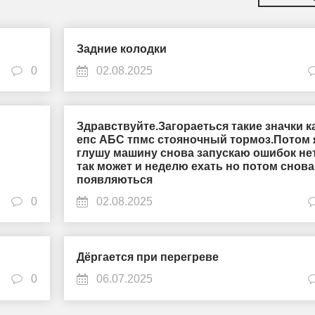
Задние колодки
0
02.08.2025
Здравствуйте.Загораеться такие значки к
епс АБС тпмс стояночный тормоз.Потом 
глушу машину снова запускаю ошибок не
так может и неделю ехать но потом снова
появляються
0
02.08.2025
Дёргается при перегреве
0
06.07.2025