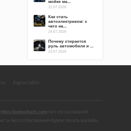
мойке ма...
31.07.2026
Как стать
автоэлектриком: с
чего на...
24.07.2026
Почему стирается
руль автомобиля и ...
23.07.2026
кты
Карта сайта
https://avtoshark.com
без согласования!
екста без согласования будем писать жалобы