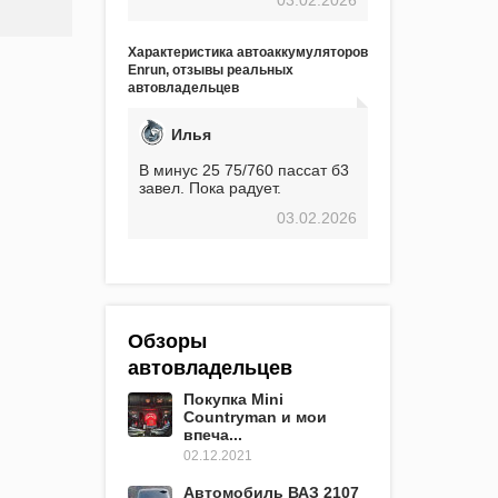
экстремальные морозы,
вроде -30, двигатель
предварительно
Характеристика автоаккумуляторов
прогревался, чтобы избежать
Enrun, отзывы реальных
проблем. И тем не менее, за
автовладельцев
весь период использования
не было ни единой поломки,
связанной с аккумулятором.
Илья
Прекрасный аккумулятор!
Недавно установил новый
В минус 25 75/760 пассат б3
АКОМ + EFB 75. Судя по
завел. Пока радует.
характеристикам, он даже
03.02.2026
превосходит предыдущую
модель.
Обзоры
автовладельцев
Покупка Mini
Countryman и мои
впеча...
02.12.2021
Автомобиль ВАЗ 2107