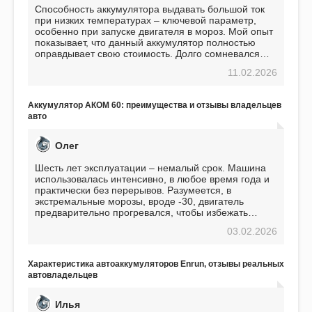
Способность аккумулятора выдавать большой ток
при низких температурах – ключевой параметр,
особенно при запуске двигателя в мороз. Мой опыт
показывает, что данный аккумулятор полностью
оправдывает свою стоимость. Долго сомневался
перед приобретением, но в итоге ни разу не
11.02.2026
пожалел. Считаю, что это отличное вложение,
избавляющее от головной боли, связанной с АКБ.
Подтверждаю
Аккумулятор АКОМ 60: преимущества и отзывы владельцев
авто
Олег
Шесть лет эксплуатации – немалый срок. Машина
использовалась интенсивно, в любое время года и
практически без перерывов. Разумеется, в
экстремальные морозы, вроде -30, двигатель
предварительно прогревался, чтобы избежать
проблем. И тем не менее, за весь период
03.02.2026
использования не было ни единой поломки,
связанной с аккумулятором. Прекрасный
аккумулятор! Недавно установил новый АКОМ +
Характеристика автоаккумуляторов Enrun, отзывы реальных
EFB 75. Судя по характеристикам, он даже
автовладельцев
превосходит предыдущую модель.
Илья