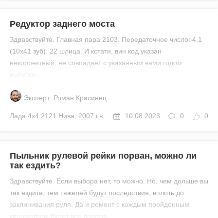
Редуктор заднего моста
Здравствуйте. Главная пара 2103. Передаточное число: 4,1
(10х41 зуб). 22 шлица. И кстати, вин код указан
некорректный, не совпадает с указанным вами годом
выпуска.
Эксперт: Роман Красинец
Лада
4x4 2121 Нива
,
2007 г.в.
10.08.2023
0
0
Пыльник рулевой рейки порван, можно ли
так ездить?
Здравствуйте. Если выбора нет, то можно. Но, чем дольше вы
так ездите, тем тяжелей будут последствия, вплоть до
заклинивания руля. Да и ремонт с каждым пройденным
километром будет все дороже.