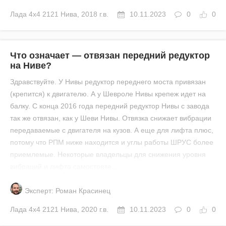
Лада
4x4 2121 Нива
,
2018 г.в.
10.11.2023
0
0
Что означает — отвязан передний редуктор
на Ниве?
Здравствуйте. У Нивы редуктор переднего моста привязан
(крепится) к двигателю. А у Шевроле Нивы крепеж идет на
балку. С конца 2016 года передний редуктор Нивы с завода
так же отвязан, как у Шеви Нивы. Отвязка снижает вибрации
передаваемые с двигателя на кузов. А еще для лифта плюс,
потому что РПМ ниже находится и углы работы ШРУС более
приемлемые. Некоторые владельцы для снижения уровня
вибраций и лифта самостояте...
Эксперт: Роман Красинец
Лада
4x4 2121 Нива
,
2020 г.в.
10.11.2023
0
0