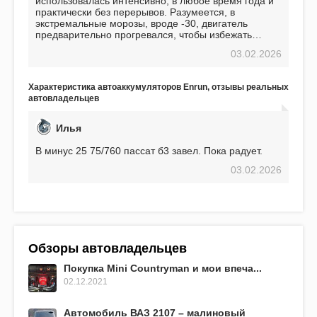
использовалась интенсивно, в любое время года и
практически без перерывов. Разумеется, в
экстремальные морозы, вроде -30, двигатель
предварительно прогревался, чтобы избежать
проблем. И тем не менее, за весь период
03.02.2026
использования не было ни единой поломки,
связанной с аккумулятором. Прекрасный
аккумулятор! Недавно установил новый АКОМ +
Характеристика автоаккумуляторов Enrun, отзывы реальных
EFB 75. Судя по характеристикам, он даже
автовладельцев
превосходит предыдущую модель.
Илья
В минус 25 75/760 пассат б3 завел. Пока радует.
03.02.2026
Обзоры автовладельцев
Покупка Mini Countryman и мои впеча...
02.12.2021
Автомобиль ВАЗ 2107 – малиновый