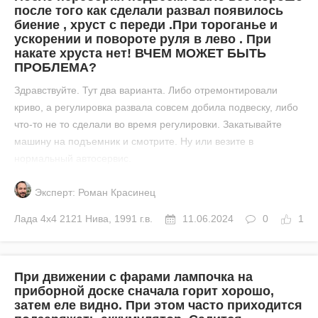
после того как сделали развал появилось
биение , хруст с переди .При тороганье и
ускорении и повороте руля в лево . При
накате хруста нет! ВЧЕМ МОЖЕТ БЫТЬ
ПРОБЛЕМА?
Здравствуйте. Тут два варианта. Либо отремонтировали
криво, а регулировка развала совсем добила подвеску, либо
что-то не то сделали во время регулировки. Закатывайте
машину на подъемник и смотрите. Ну или везите в
нормальный автосервис.
Эксперт: Роман Красинец
Лада
4x4 2121 Нива
,
1991 г.в.
11.06.2024
0
1
При движении с фарами лампочка на
приборной доске сначала горит хорошо,
затем еле видно. При этом часто приходится