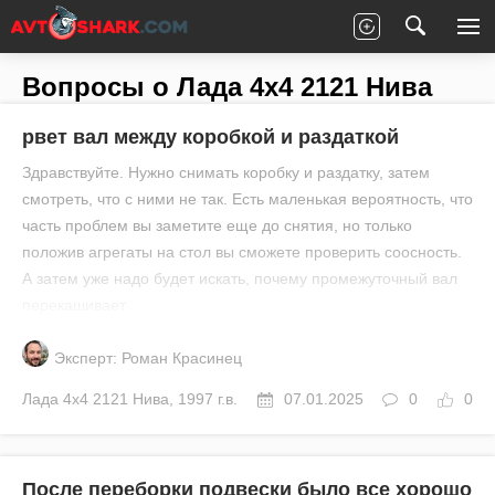
Главная
Все вопросы
Лада
4x4 2121 Нива
Вопросы о Лада 4x4 2121 Нива
рвет вал между коробкой и раздаткой
Здравствуйте. Нужно снимать коробку и раздатку, затем
смотреть, что с ними не так. Есть маленькая вероятность, что
часть проблем вы заметите еще до снятия, но только
положив агрегаты на стол вы сможете проверить соосность.
А затем уже надо будет искать, почему промежуточный вал
перекашивает.
Эксперт: Роман Красинец
Лада
4x4 2121 Нива
,
1997 г.в.
07.01.2025
0
0
После переборки подвески было все хорошо