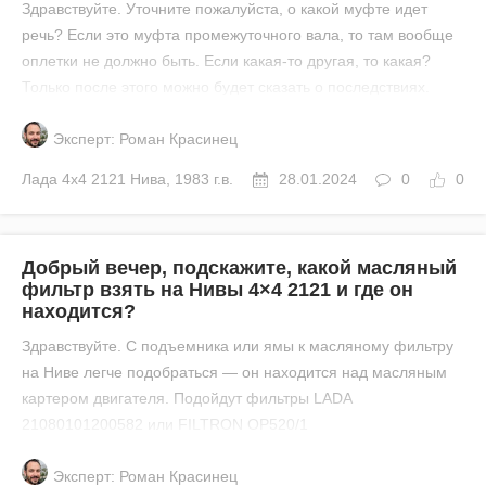
Здравствуйте. Уточните пожалуйста, о какой муфте идет
речь? Если это муфта промежуточного вала, то там вообще
оплетки не должно быть. Если какая-то другая, то какая?
Только после этого можно будет сказать о последствиях.
Эксперт: Роман Красинец
Лада
4x4 2121 Нива
,
1983 г.в.
28.01.2024
0
0
Добрый вечер, подскажите, какой масляный
фильтр взять на Нивы 4×4 2121 и где он
находится?
Здравствуйте. С подъемника или ямы к масляному фильтру
на Ниве легче подобраться — он находится над масляным
картером двигателя. Подойдут фильтры LADA
21080101200582 или FILTRON OP520/1
Эксперт: Роман Красинец