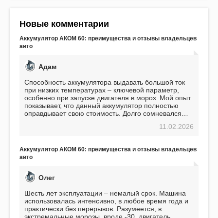
Новые комментарии
Аккумулятор АКОМ 60: преимущества и отзывы владельцев
авто
Адам
Способность аккумулятора выдавать большой ток
при низких температурах – ключевой параметр,
особенно при запуске двигателя в мороз. Мой опыт
показывает, что данный аккумулятор полностью
оправдывает свою стоимость. Долго сомневался
перед приобретением, но в итоге ни разу не
11.02.2026
пожалел. Считаю, что это отличное вложение,
избавляющее от головной боли, связанной с АКБ.
Подтверждаю
Аккумулятор АКОМ 60: преимущества и отзывы владельцев
авто
Олег
Шесть лет эксплуатации – немалый срок. Машина
использовалась интенсивно, в любое время года и
практически без перерывов. Разумеется, в
экстремальные морозы, вроде -30, двигатель