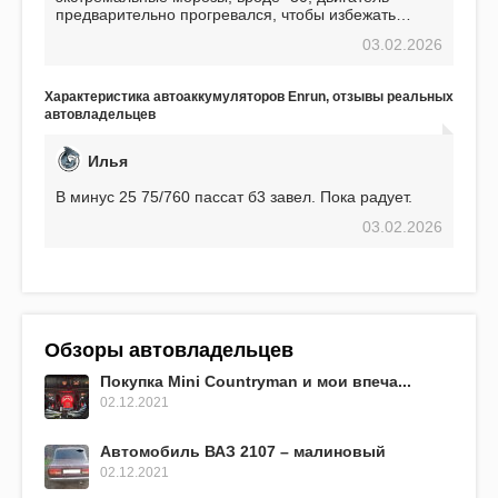
предварительно прогревался, чтобы избежать
проблем. И тем не менее, за весь период
03.02.2026
использования не было ни единой поломки,
связанной с аккумулятором. Прекрасный
аккумулятор! Недавно установил новый АКОМ +
Характеристика автоаккумуляторов Enrun, отзывы реальных
EFB 75. Судя по характеристикам, он даже
автовладельцев
превосходит предыдущую модель.
Илья
В минус 25 75/760 пассат б3 завел. Пока радует.
03.02.2026
Обзоры автовладельцев
Покупка Mini Countryman и мои впеча...
02.12.2021
Автомобиль ВАЗ 2107 – малиновый
02.12.2021