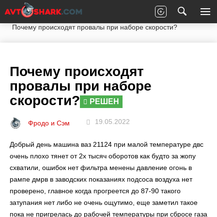
Главная
Вопросы экспертам
Лада
2112
Почему происходят провалы при наборе скорости?
Почему происходят
провалы при наборе
скорости?
РЕШЕН
19.05.2022
Фродо и Сэм
Добрый день машина ваз 21124 при малой температуре двс
очень плохо тянет от 2х тысяч оборотов как будто за жопу
схватили, ошибок нет фильтра менены давление огонь в
рампе дмрв в заводских показаниях подсоса воздуха нет
проверено, главное когда прогреется до 87-90 такого
затупания нет либо не очень ощутимо, еще заметил такое
пока не пригрелась до рабочей температуры при сбросе газа