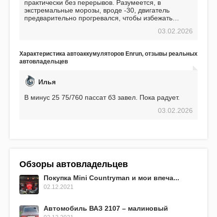
практически без перерывов. Разумеется, в
экстремальные морозы, вроде -30, двигатель
предварительно прогревался, чтобы избежать
проблем. И тем не менее, за весь период
03.02.2026
использования не было ни единой поломки,
связанной с аккумулятором. Прекрасный
аккумулятор! Недавно установил новый АКОМ +
Характеристика автоаккумуляторов Enrun, отзывы реальных
EFB 75. Судя по характеристикам, он даже
автовладельцев
превосходит предыдущую модель.
Илья
В минус 25 75/760 пассат б3 завел. Пока радует.
03.02.2026
Обзоры автовладельцев
Покупка Mini Countryman и мои впеча...
02.12.2021
Автомобиль ВАЗ 2107 – малиновый