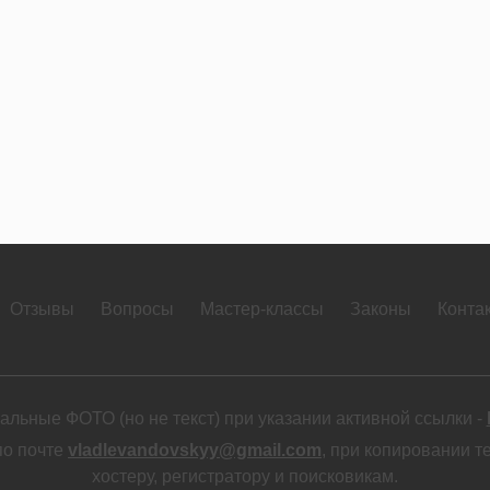
Отзывы
Вопросы
Мастер-классы
Законы
Конта
льные ФОТО (но не текст) при указании активной ссылки -
по почте
vladlevandovskyy@gmail.com
, при копировании т
хостеру, регистратору и поисковикам.