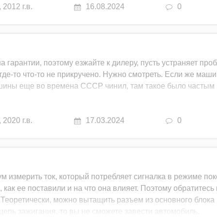
,
2012 г.в.
16.08.2024
0
 гарантии, поэтому езжайте к дилеру, пусть устраняет проб
 где-то что-то не прикручено. Нужно смотреть. Если же маш
ашины еще во времена СССР чинил, там такое было частым
,
2020 г.в.
17.03.2024
0
м измерить ток, который потребляет сигналка в режиме пок
ь, как ее поставили и на что она влияет. Поэтому обратитесь 
 Теоретически, можно вытащить разъем из основного блока
 цепь зажигания, то вы не сможете завести автомобиль.