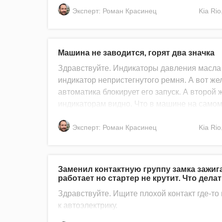
Эксперт: Роман Красинец
Kia
Rio
Машина не заводится, горят два значка
Здравствуйте. Индикаторы давления масла и
индикатор непристегнутого ремня. А вот жел
автоматика блокирует его запуск. А второй
индикаторам видно. Что в машине на самом
Эксперт: Роман Красинец
Kia
Rio
Заменил контактную группу замка зажига
работает но стартер не крутит. Что дела
Здравствуйте. Ищите плохой контакт где-то 
к автоэлектрику.