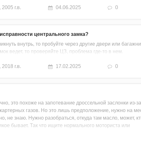
,
2005 г.в.
04.06.2025
0
еисправности центрального замка?
никнуть внутрь, то пробуйте через другие двери или багажни
мок ведет, то проверяйте ЦЗ, проблема где-то в нем.
,
2018 г.в.
17.02.2025
0
чно, это похоже на запотевание дроссельной заслонки из-з
артерных газов. Но это лишь предположение, нужно на ме
но, не знаю. Нужно разобраться, откуда там масло, может, к
якое бывает. Так что ищите нормального моториста или