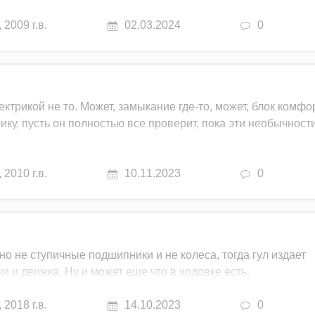
,
2009 г.в.
02.03.2024
0
ектрикой не то. Может, замыкание где-то, может, блок комфо
ику, пусть он полностью все проверит, пока эти необычности
,
2010 г.в.
10.11.2023
0
но не ступичные подшипники и не колеса, тогда гул издает
и и движка. Ну и может еще что в ходовке есть.
,
2018 г.в.
14.10.2023
0