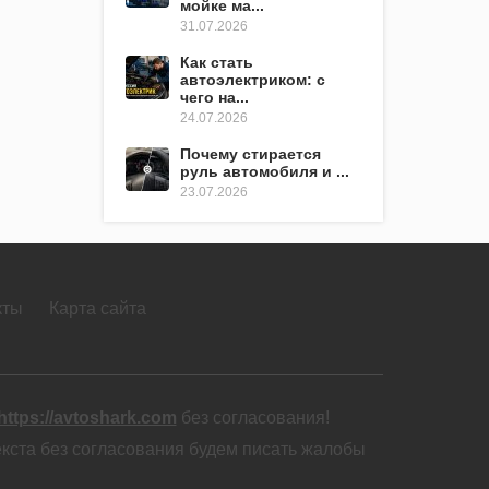
мойке ма...
31.07.2026
Как стать
автоэлектриком: с
чего на...
24.07.2026
Почему стирается
руль автомобиля и ...
23.07.2026
кты
Карта сайта
https://avtoshark.com
без согласования!
екста без согласования будем писать жалобы