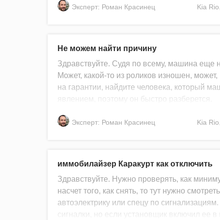
Эксперт: Роман Красинец
Kia
Rio
Не можем найти причину
Здравствуйте. Судя по всему, машина еще на
Может, какой-то из роликов изношен, может,
на гарантии, найдите человека, который м
явлением, поэтому он быстро разберется.
Эксперт: Роман Красинец
Kia
Rio
иммобилайзер Каракурт как отключить
Здравствуйте. Нужно проверять, как миниму
насчет того, как снять, то тут нужно смотрет
автоэлектрику или спецу по сигнализациям.
сигналки, но если установщик включил ее в