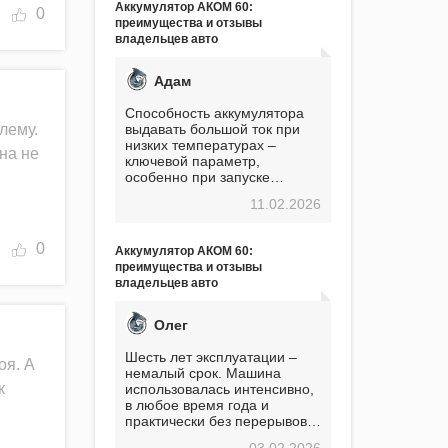
Аккумулятор АКОМ 60:
0
преимущества и отзывы
владельцев авто
Адам
Способность аккумулятора
лему.
выдавать большой ток при
низких температурах –
ина не
ключевой параметр,
особенно при запуске
двигателя в мороз. Мой опыт
11.02.2026
показывает, что данный
аккумулятор полностью
оправдывает свою
0
Аккумулятор АКОМ 60:
стоимость. Долго сомневался
преимущества и отзывы
перед приобретением, но в
владельцев авто
итоге ни разу не пожалел.
Считаю, что это отличное
вложение, избавляющее от
Олег
головной боли, связанной с
АКБ. Подтверждаю
Шесть лет эксплуатации –
оя. А
немалый срок. Машина
к
использовалась интенсивно,
в любое время года и
практически без перерывов.
Разумеется, в
03.02.2026