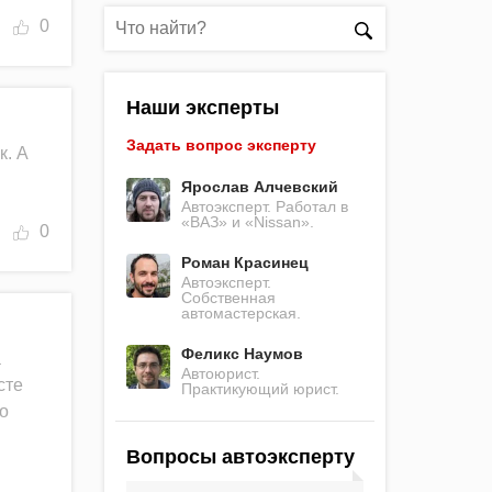
0
Наши эксперты
Задать вопрос эксперту
к. А
Ярослав Алчевский
Автоэксперт. Работал в
«ВАЗ» и «Nissan».
0
Роман Красинец
Автоэксперт.
Собственная
автомастерская.
Феликс Наумов
а
Автоюрист.
сте
Практикующий юрист.
то
Вопросы автоэксперту