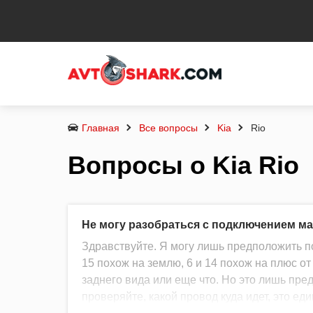
Главная
Все вопросы
Kia
Rio
Вопросы о Kia Rio
Не могу разобраться с подключением м
Здравствуйте. Я могу лишь предположить п
15 похож на землю, 6 и 14 похож на плюс о
заднего вида или еще что. Но это лишь пр
проверяйте, какой провод куда идет, это е