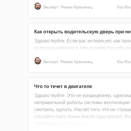
Эксперт: Роман Красинец
Kia
Rio
Как открыть водительскую дверь при н
Здравствуйте. Если вас интересует, как про
если спрашиваете о том, почему так себя за
Эксперт: Роман Красинец
Kia
Rio
Что то течет в двигателе
Здравствуйте. Это не кондиционер, однозна
неправильной работы системы вентиляции к
смотреть, щупать. Насчет того, что не страш
случайно пару ложек масла туда пролил. Вс
топливщика, пусть он п...