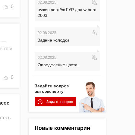
02.08.2025
0
нужен чертёж ГУР для w bora
2003
02.08.2025
Задние колодки
й —
е то и
02.08.2025
Определение цвета
0
Задайте вопрос
автоэксперту
Задать вопрос
асос
итесь
Новые комментарии