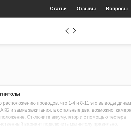
Статьи
Отзывы
Вопросы
агнитолы
о расположению проводов, что 1-4 и 8-11 это выводы динам
т АКБ и замка зажигания, а остальные два, возможно, камер
едположение. Отключите аккумулятор и с помощью тестера
динственный вариант подключить магнитолу правильно.