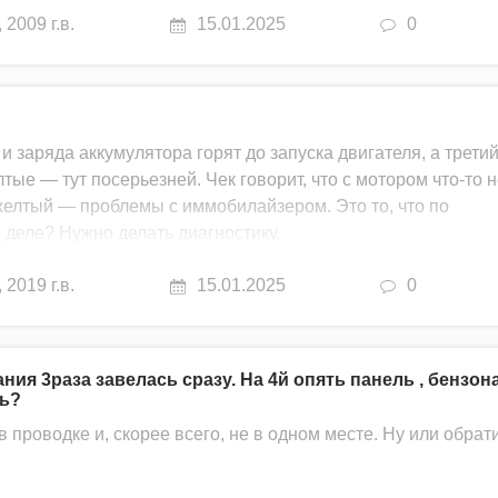
,
2009 г.в.
15.01.2025
0
 заряда аккумулятора горят до запуска двигателя, а трети
тые — тут посерьезней. Чек говорит, что с мотором что-то н
 желтый — проблемы с иммобилайзером. Это то, что по
 деле? Нужно делать диагностику.
,
2019 г.в.
15.01.2025
0
ния 3раза завелась сразу. На 4й опять панель , бензон
ть?
в проводке и, скорее всего, не в одном месте. Ну или обрат