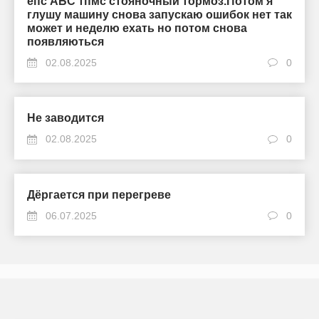
епс АБС тпмс стояночный тормоз.Потом я
глушу машину снова запускаю ошибок нет так
может и неделю ехать но потом снова
появляються
02.08.2025
0
Не заводится
02.08.2025
0
Дёргается при перегреве
06.07.2025
0