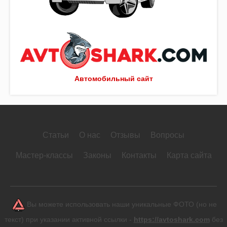
Автомобильный сайт
Статьи
О нас
Отзывы
Вопросы
Мастер-классы
Законы
Контакты
Карта сайта
Вы можете использовать наши уникальные ФОТО (но не
текст) при указании активной ссылки -
https://avtoshark.com
без