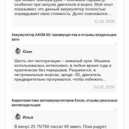
особенно при запуске двигателя в мороз. Мой опыт
показывает, что данный аккумулятор полностью
оправдывает свою стоимость. Долго сомневался
перед приобретением, но в итоге ни разу не
11.02.2026
пожалел. Считаю, что это отличное вложение,
избавляющее от головной боли, связанной с АКБ.
Подтверждаю
Аккумулятор АКОМ 60: преимущества и отзывы владельцев
авто
Олег
Шесть лет эксплуатации – немалый срок. Машина
использовалась интенсивно, в любое время года и
практически без перерывов. Разумеется, в
экстремальные морозы, вроде -30, двигатель
предварительно прогревался, чтобы избежать
проблем. И тем не менее, за весь период
03.02.2026
использования не было ни единой поломки,
связанной с аккумулятором. Прекрасный
аккумулятор! Недавно установил новый АКОМ +
Характеристика автоаккумуляторов Enrun, отзывы реальных
EFB 75. Судя по характеристикам, он даже
автовладельцев
превосходит предыдущую модель.
Илья
В минус 25 75/760 пассат б3 завел. Пока радует.