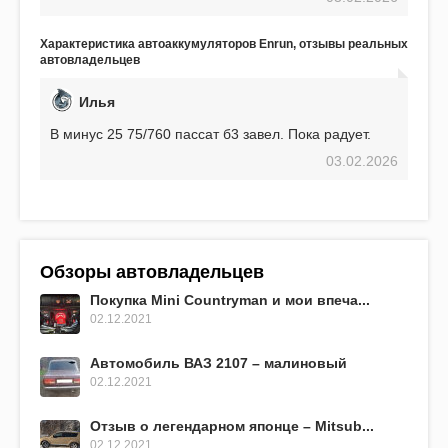
использования не было ни единой поломки,
связанной с аккумулятором. Прекрасный
аккумулятор! Недавно установил новый АКОМ +
Характеристика автоаккумуляторов Enrun, отзывы реальных
EFB 75. Судя по характеристикам, он даже
автовладельцев
превосходит предыдущую модель.
Илья
В минус 25 75/760 пассат б3 завел. Пока радует.
03.02.2026
Обзоры автовладельцев
Покупка Mini Countryman и мои впеча...
02.12.2021
Автомобиль ВАЗ 2107 – малиновый
02.12.2021
Отзыв о легендарном японце – Mitsub...
02.12.2021