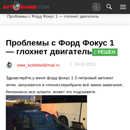
Главная
Вопросы экспертам
Ford
Focus
Проблемы с Форд Фокус 1 — глохнет двигатель
Проблемы с Форд Фокус 1
— глохнет двигатель
РЕШЕН
24.03.2021
sake_koktebel@mail.ru
Здравствуйте,у меня форд фокус 1 2-литровый автомат
зитек, запускается и глохнет,перебрали всё замок зажигания,
бензонасос,все шланги, может что подскажите.