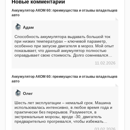
Новые комментарии
Аккумулятор АКОМ 60: преимущества и отзывы владельцев
авто
Адам
Способность аккумулятора выдавать большой ток
при низких температурах – ключевой параметр,
особенно при запуске двигателя в мороз. Мой опыт
показывает, что данный аккумулятор полностью
оправдывает свою стоимость. Долго сомневался
перед приобретением, но в итоге ни разу не
11.02.2026
пожалел. Считаю, что это отличное вложение,
избавляющее от головной боли, связанной с АКБ.
Подтверждаю
Аккумулятор АКОМ 60: преимущества и отзывы владельцев
авто
Олег
Шесть лет эксплуатации – немалый срок. Машина
использовалась интенсивно, в любое время года и
практически без перерывов. Разумеется, в
экстремальные морозы, вроде -30, двигатель
предварительно прогревался, чтобы избежать
проблем. И тем не менее, за весь период
03.02.2026