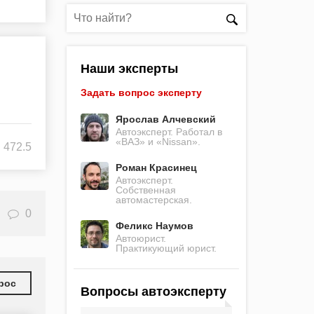
Наши эксперты
Задать вопрос эксперту
Ярослав Алчевский
Автоэксперт. Работал в
«ВАЗ» и «Nissan».
472.5
Роман Красинец
Автоэксперт.
Собственная
автомастерская.
0
Феликс Наумов
Автоюрист.
Практикующий юрист.
рос
Вопросы автоэксперту