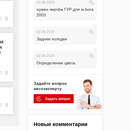
02.08.2025
нужен чертёж ГУР для w bora
2003
0
02.08.2025
Задние колодки
ак
я
т
02.08.2025
Определение цвета
0
Задайте вопрос
автоэксперту
Задать вопрос
0
Новые комментарии