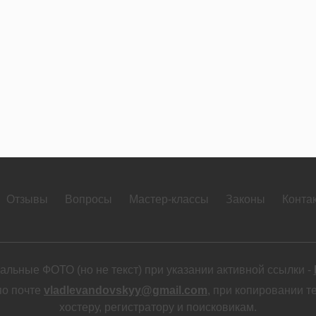
Отзывы
Вопросы
Мастер-классы
Законы
Конта
льные ФОТО (но не текст) при указании активной ссылки -
по почте
vladlevandovskyy@gmail.com
, при копировании т
хостеру, регистратору и поисковикам.