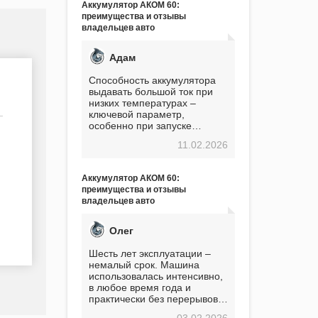
Аккумулятор АКОМ 60:
преимущества и отзывы
владельцев авто
Адам
Способность аккумулятора
выдавать большой ток при
низких температурах –
ключевой параметр,
особенно при запуске
двигателя в мороз. Мой опыт
11.02.2026
показывает, что данный
аккумулятор полностью
оправдывает свою
Аккумулятор АКОМ 60:
стоимость. Долго сомневался
преимущества и отзывы
перед приобретением, но в
владельцев авто
итоге ни разу не пожалел.
Считаю, что это отличное
вложение, избавляющее от
Олег
головной боли, связанной с
АКБ. Подтверждаю
Шесть лет эксплуатации –
немалый срок. Машина
использовалась интенсивно,
в любое время года и
практически без перерывов.
Разумеется, в
03.02.2026