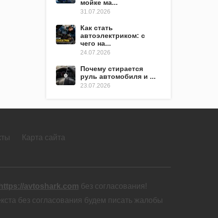
мойке ма...
31.07.2026
Как стать
автоэлектриком: с
чего на...
24.07.2026
Почему стирается
руль автомобиля и ...
23.07.2026
кты
Карта сайта
https://avtoshark.com
без согласования!
екста без согласования будем писать жалобы