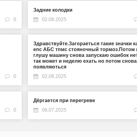
Задние колодки
0
02.08.2025
Здравствуйте.Загораеться такие значки к
епс АБС тпмс стояночный тормоз.Потом 
глушу машину снова запускаю ошибок не
так может и неделю ехать но потом снова
появляються
0
02.08.2025
Дёргается при перегреве
0
06.07.2025