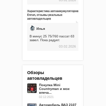
экстремальные морозы,
вроде -30, двигатель
предварительно
Характеристика автоаккумуляторов
прогревался, чтобы избежать
Enrun, отзывы реальных
проблем. И тем не менее, за
автовладельцев
весь период использования
не было ни единой поломки,
связанной с аккумулятором.
Илья
Прекрасный аккумулятор!
Недавно установил новый
В минус 25 75/760 пассат б3
АКОМ + EFB 75. Судя по
завел. Пока радует.
характеристикам, он даже
03.02.2026
превосходит предыдущую
модель.
Обзоры
автовладельцев
Покупка Mini
Countryman и мои
впеча...
02.12.2021
Автомобиль ВАЗ 2107