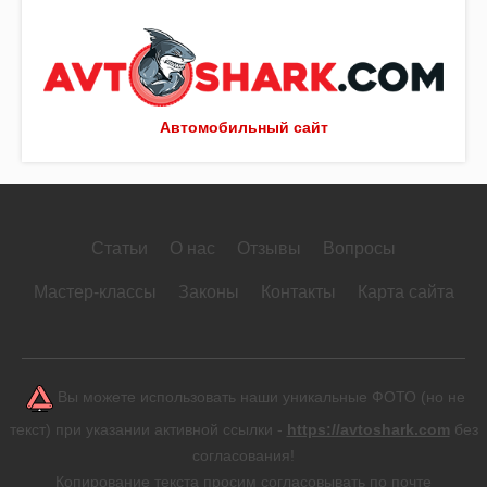
Автомобильный сайт
Статьи
О нас
Отзывы
Вопросы
Мастер-классы
Законы
Контакты
Карта сайта
Вы можете использовать наши уникальные ФОТО (но не
текст) при указании активной ссылки -
https://avtoshark.com
без
согласования!
Копирование текста просим согласовывать по почте