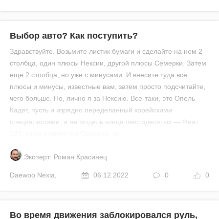
Выбор авто? Как поступить?
Здравствуйте. Возьмите листик бумаги и сделайте на нем 2
столбца, один плюсы Нексии, другой плюсы Семерки. Затем
еще 2 столбца, но уже с минусами. И внесите туда все
плюсы и минусы, известные вам, затем просто подсчитайте,
чего больше. Но, лично я за Нексию. Все-таки, это Опель
Кадет, пусть и изрядно переделанный корейскими
специалистами, а не модель конца шестидесятых — Фиат
123, коим и является Семерка, пу...
Эксперт: Роман Красинец
Daewoo
Nexia
,
06.12.2022
0
0
Во время движения заблокировался руль,