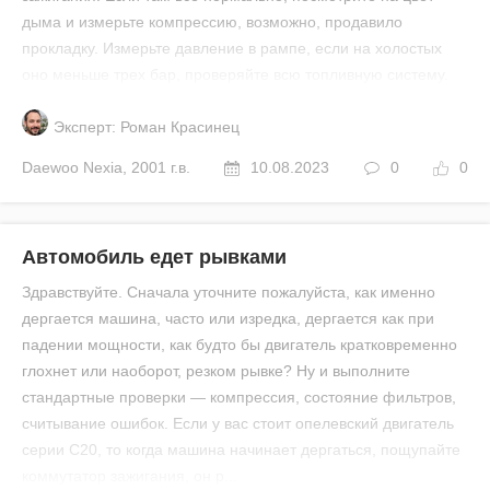
дыма и измерьте компрессию, возможно, продавило
прокладку. Измерьте давление в рампе, если на холостых
оно меньше трех бар, проверяйте всю топливную систему.
Эксперт: Роман Красинец
Daewoo
Nexia
,
2001 г.в.
10.08.2023
0
0
Автомобиль едет рывками
Здравствуйте. Сначала уточните пожалуйста, как именно
дергается машина, часто или изредка, дергается как при
падении мощности, как будто бы двигатель кратковременно
глохнет или наоборот, резком рывке? Ну и выполните
стандартные проверки — компрессия, состояние фильтров,
считывание ошибок. Если у вас стоит опелевский двигатель
серии С20, то когда машина начинает дергаться, пощупайте
коммутатор зажигания, он р...