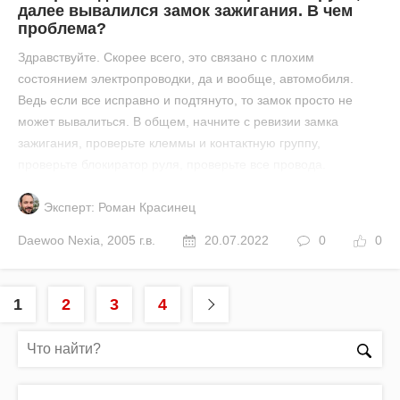
далее вывалился замок зажигания. В чем
проблема?
Здравствуйте. Скорее всего, это связано с плохим
состоянием электропроводки, да и вообще, автомобиля.
Ведь если все исправно и подтянуто, то замок просто не
может вывалиться. В общем, начните с ревизии замка
зажигания, проверьте клеммы и контактную группу,
проверьте блокиратор руля, проверьте все провода.
Эксперт: Роман Красинец
Daewoo
Nexia
,
2005 г.в.
20.07.2022
0
0
1
2
3
4