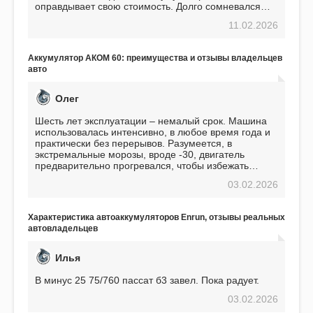
оправдывает свою стоимость. Долго сомневался
перед приобретением, но в итоге ни разу не
11.02.2026
пожалел. Считаю, что это отличное вложение,
избавляющее от головной боли, связанной с АКБ.
Подтверждаю
Аккумулятор АКОМ 60: преимущества и отзывы владельцев
авто
Олег
Шесть лет эксплуатации – немалый срок. Машина
использовалась интенсивно, в любое время года и
практически без перерывов. Разумеется, в
экстремальные морозы, вроде -30, двигатель
предварительно прогревался, чтобы избежать
проблем. И тем не менее, за весь период
03.02.2026
использования не было ни единой поломки,
связанной с аккумулятором. Прекрасный
аккумулятор! Недавно установил новый АКОМ +
Характеристика автоаккумуляторов Enrun, отзывы реальных
EFB 75. Судя по характеристикам, он даже
автовладельцев
превосходит предыдущую модель.
Илья
В минус 25 75/760 пассат б3 завел. Пока радует.
03.02.2026