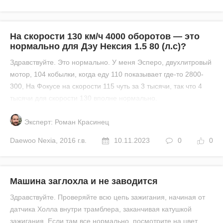
На скорости 130 км/ч 4000 оборотов — это
нормально для Дэу Нексия 1.5 80 (л.с)?
Здравствуйте. Это нормально. У меня Эсперо, двухлитровый
мотор, 104 кобылки, когда еду 110 показывает где-то 2800-
300, На Фокусе на скорости 115 чуть за 3 тысячи, так что 4
тысячи для скорости 130 вполне нормально.
Эксперт: Роман Красинец
Daewoo
Nexia
,
2016 г.в.
10.11.2023
0
0
Машина заглохла и не заводится
Здравствуйте. Проверяйте всю цепь зажигания, начиная от
датчика Холла внутри трамблера, заканчивая катушкой
зажигания. Если там все нормально, посмотрите на цвет