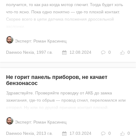
получится, то как раз когда мотор глючит. Тогда будет хоть
что-то ясно. Пока одно понятно — где-то плохой контакт.
Скорее всего в цепи датчика положения дроссельной
заслонки.
Эксперт: Роман Красинец
Daewoo
Nexia
,
1997 г.в.
12.08.2024
0
0
Не горит панель приборов, не качает
бензонасос
Здравствуйте. Проверяйте проводку от АКБ до замка
зажигания, где-то обрыв — провод сгнил, переломился или
отгорел. Ну или по другой причине контакт плохой.
Эксперт: Роман Красинец
Daewoo
Nexia
,
2013 г.в.
17.03.2024
0
0