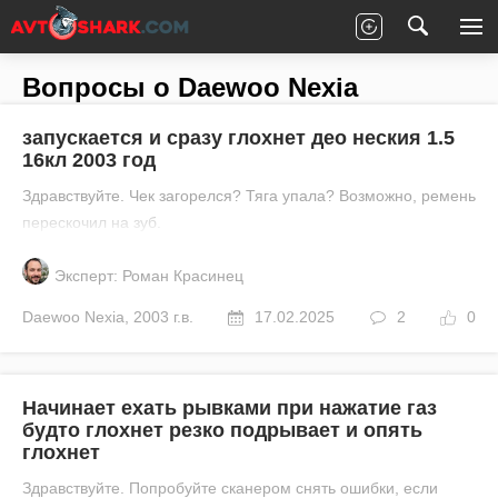
Главная
Все вопросы
Daewoo
Nexia
Вопросы о Daewoo Nexia
запускается и сразу глохнет део неския 1.5
16кл 2003 год
Здравствуйте. Чек загорелся? Тяга упала? Возможно, ремень
перескочил на зуб.
Эксперт: Роман Красинец
Daewoo
Nexia
,
2003 г.в.
17.02.2025
2
0
Начинает ехать рывками при нажатие газ
будто глохнет резко подрывает и опять
глохнет
Здравствуйте. Попробуйте сканером снять ошибки, если