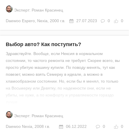
Эксперт: Роман Красинец
Daewoo
Espero
,
Nexia
,
2000 г.в.
27.07.2023
0
0
Выбор авто? Как поступить?
Здравствуйте. Вообще, если Нексия в нормальном
состоянии, то частого ремонта не требует. Скорее всего, вы
просто убитую машину купили. По поводу менять, тут как
повезет, можно взять Семерку в идеале, а можно в
хламообразном состоянии. Но, если бы я менял, то только
на Восьмерку или Девятку, по надежности они, если не
убиты, не хуже, а по комфорту и управляемости гораздо
лучше.
Эксперт: Роман Красинец
Daewoo
Nexia
,
2008 г.в.
06.12.2022
0
0